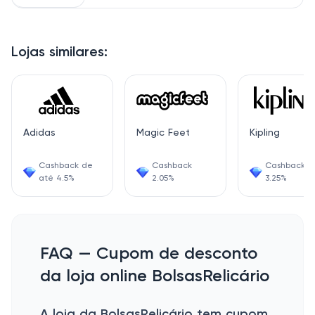
Lojas similares:
Adidas
Magic Feet
Kipling
Cashback de
Cashback
Cashback
até 4.5%
2.05%
3.25%
FAQ — Cupom de desconto
da loja online BolsasRelicário
A loja da BolsasRelicário tem cupom