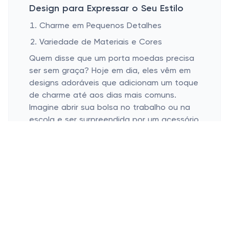
Design para Expressar o Seu Estilo
Charme em Pequenos Detalhes
Variedade de Materiais e Cores
Quem disse que um porta moedas precisa
ser sem graça? Hoje em dia, eles vêm em
designs adoráveis que adicionam um toque
de charme até aos dias mais comuns.
Imagine abrir sua bolsa no trabalho ou na
escola e ser surpreendida por um acessório
que reflete um pouco da sua
personalidade, um lembrete diário de que a
vida é muito curta para não ter estilo.
E as opções? Ah, são inúmeras! De couro
legítimo a tecidos reciclados, e nas mais
variadas cores: o que acha de um verde
vibrante ou um azul celestial? Escolha um
que corresponda ao seu astral, à sua vibe