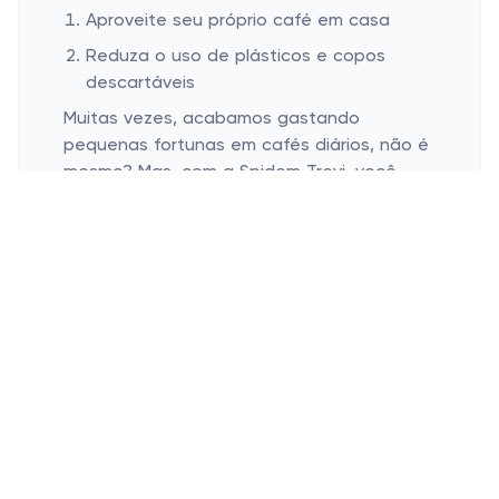
Aproveite seu próprio café em casa
Reduza o uso de plásticos e copos
descartáveis
Muitas vezes, acabamos gastando
pequenas fortunas em cafés diários, não é
mesmo? Mas, com a Spidem Trevi, você
começa a notar economia já nos primeiros
meses. Ao invés de gastar em cafeterias o
tempo todo, que tal aproveitar a mesma
qualidade no conforto da sua casa?
E tem mais: ao fazer seu café em casa,
você contribui para a redução de plásticos
e copos descartáveis. Vamos abrir mão do
desperdício e adotar um estilo de vida mais
sustentável, um café de cada vez? É
aquela velha história de que pequenas
atitudes podem levar a grandes mudanças.