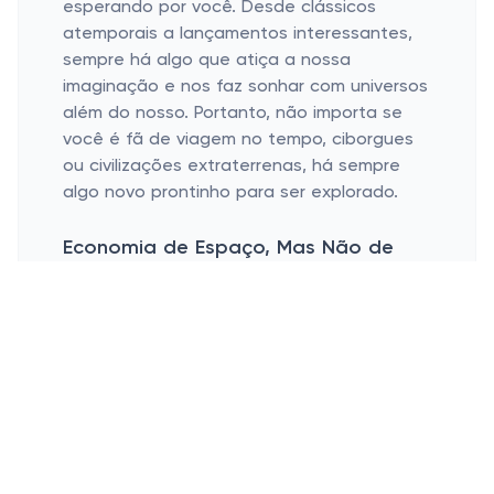
esperando por você. Desde clássicos
atemporais a lançamentos interessantes,
sempre há algo que atiça a nossa
imaginação e nos faz sonhar com universos
além do nosso. Portanto, não importa se
você é fã de viagem no tempo, ciborgues
ou civilizações extraterrenas, há sempre
algo novo prontinho para ser explorado.
Economia de Espaço, Mas Não de
Imaginação
Conveniente e Portátil
Livros Repletos de Originalidade
Vamos ser sinceros: ter uma biblioteca
inteira à mão, sem ocupar espaço, é o
sonho de muitos leitores. Os livros de bolso
são ideais para quem tem pouco espaço
mas não quer sacrificar sua paixão pela