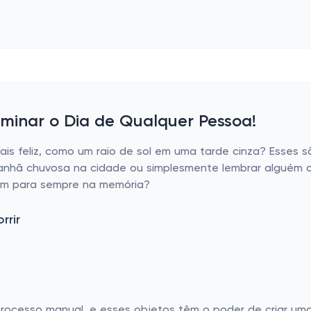
uminar o Dia de Qualquer Pessoa!
is feliz, como um raio de sol em uma tarde cinza? Esses s
manhã chuvosa na cidade ou simplesmente lembrar alguém d
cam para sempre na memória?
rrir
processo manual, e esses objetos têm o poder de criar um