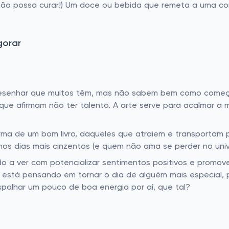
não possa curar!) Um doce ou bebida que remeta a uma c
gorar
esenhar que muitos têm, mas não sabem bem como começar?
e afirmam não ter talento. A arte serve para acalmar a me
orma de um bom livro, daqueles que atraiem e transportam 
nos dias mais cinzentos (e quem não ama se perder no univ
o a ver com potencializar sentimentos positivos e promove
se está pensando em tornar o dia de alguém mais especial,
alhar um pouco de boa energia por aí, que tal?