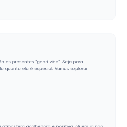
ão os presentes "good vibe". Seja para
o quanto ela é especial. Vamos explorar
a atmosfera acolhedora e positiva. Quem já não