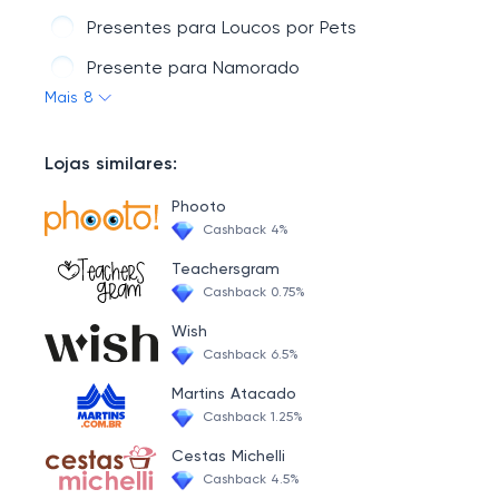
Presentes para Loucos por Pets
Presente para Namorado
Mais 8
Presente para Viajantes
Para os Eco-Friendly
Lojas similares:
Presente para Amigos
Phooto
Cashback 4%
Teachersgram
Cashback 0.75%
Wish
Cashback 6.5%
Martins Atacado
Cashback 1.25%
Cestas Michelli
Cashback 4.5%