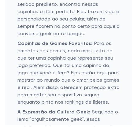
seriado predileto, encontra nessas
capinhas o item perfeito. Eles trazem vida e
personalidade ao seu celular, além de
sempre ficarem no ponto certo para aquela
conversa geek entre amigos.
Capinhas de Games Favoritos:
Para os
amantes dos games, nada mais justo do
que ter uma capinha que represente seu
jogo preferido. Que tal uma capinha do
jogo que você é fera? Elas estão aqui para
mostrar ao mundo que o amor pelos games
é real. Além disso, oferecem proteção extra
para manter seu dispositivo seguro
enquanto pinta nos rankings de líderes.
A Expressão da Cultura Geek:
Seguindo o
lema "orgulhosamente geek", essas
capinhas celebram tudo o que nós, nerds,
amamos. Seja uma frase de Impacto de um