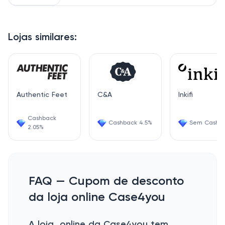
Lojas similares:
Authentic Feet
C&A
Inkifi
Cashback
Cashback 4.5%
Sem Cashb
2.05%
FAQ — Cupom de desconto
da loja online Case4you
A loja online da Case4you tem