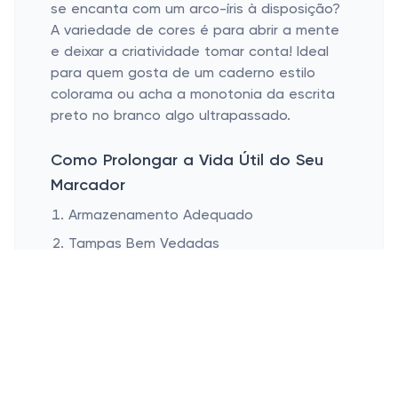
se encanta com um arco-íris à disposição?
A variedade de cores é para abrir a mente
e deixar a criatividade tomar conta! Ideal
para quem gosta de um caderno estilo
colorama ou acha a monotonia da escrita
preto no branco algo ultrapassado.
Como Prolongar a Vida Útil do Seu
Marcador
Armazenamento Adequado
Tampas Bem Vedadas
Armazenamento Adequado:
De verdade,
tão importante quanto o que você
escreveu é cuidar do que escreve. Guarde
seu marcador em local seco, longe do calor
excessivo ou frio severo. Quer tê-los por
perto sempre que precisar? O segredo é