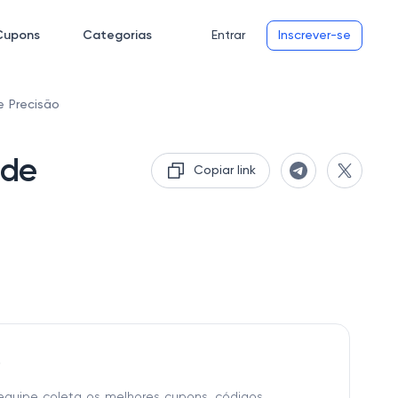
Cupons
Categorias
Entrar
Inscrever-se
e Precisão
 de
Copiar link
o
equipe coleta os melhores cupons, códigos