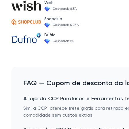
Ferramentas à Bateria
Wish
Transferidor de Ângulos / Meia Lua
Cashback 6.5%
Obras e Construções | CCP Virtual
Bloco em V / Bloco Padrão / Jogos de Bloco
Shopclub
Ferramentas Manuais | CCP Virtual
Cashback 0.75%
Paralelo Ótico para Inspecao / Plano Ótico
Dufrio
Desempenos
Cashback 1%
Termômetros
Medidor de Inclinação
Amperimetro / Multimetro
Paquimetros
FAQ — Cupom de desconto da lo
Calibradores Tracadores Altura
A loja da CCP Parafusos e Ferramentas t
Relógios Apalpadores
Sim, a CCP oferece frete grátis para retirada
Compassos
comodidade sem custos extras.
Relógios Comparadores