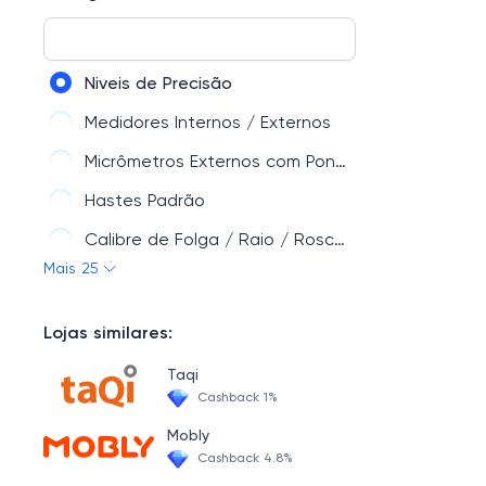
Automotivos
Parafusos e Fixação | CCP Virtual
Niveis de Precisão
Compressores
Medidores Internos / Externos
Ferragens - Cantoneiras, Cadeados, Dobradiças e mais | CCP Virtual
Micrômetros Externos com Pontas Finas - Loja CCP Virtual
Casa e Jardim
Hastes Padrão
Agricola – ccp
Calibre de Folga / Raio / Rosca / Telescópico / Escantilhão
Ferramentas de Corte | CCP Virtual
Mais 25
Réguas de Fio / Seno / Paralela / Tipo Ponte
Sistema – ccp
Arames Calibrados
Lojas similares:
Organização e Movimento | CCP Virtual
Medidores de Espessura
Máquinas e Ferramentas Elétricas | CCP Virtual
Taqi
Comparadores de Diâm. Interno ( Subito )
Cashback 1%
Ferramentas Pneumáticas
Suportes
Mobly
EPI’s - Equipamentos de Segurança Individual | CCP Virtual
Cashback 4.8%
Esquadro de Precisão / Escalas em Aço Inox