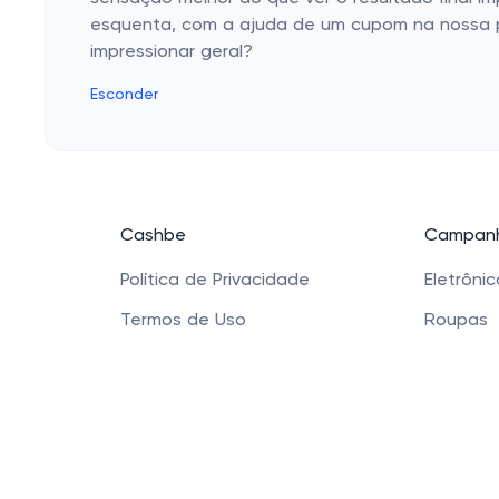
esquenta, com a ajuda de um cupom na nossa pá
impressionar geral?
Esconder
Cashbe
Campanh
Política de Privacidade
Eletrôni
Termos de Uso
Roupas
Quem Somos
Saúde e
Produtos
Sapatos 
Acessóri