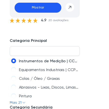
Mostrar
4.9
20 avaliações
Categoria Principal
Instrumentos de Medição | CCP Virtual
Equipamentos Industriais | CCP Virtual
Colas / Óleo / Graxas
Abrasivos - Lixas, Discos, Limas e mais| CCP Virtual
Pintura
Mais 21
Solda
Categoria Secundária