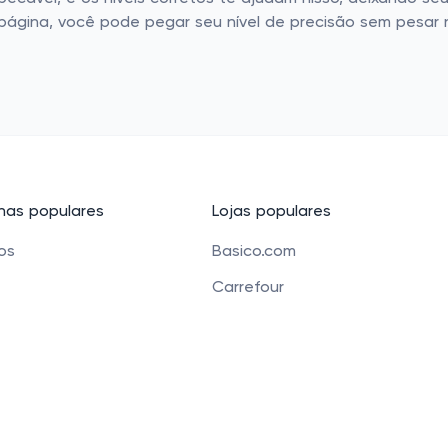
gina, você pode pegar seu nível de precisão sem pesar no
as populares
Lojas populares
cos
Basico.com
Carrefour
 beleza
Petz
 para crianças
Alibaba
e Bolsas
Banggood
os
Carrefour Mercado