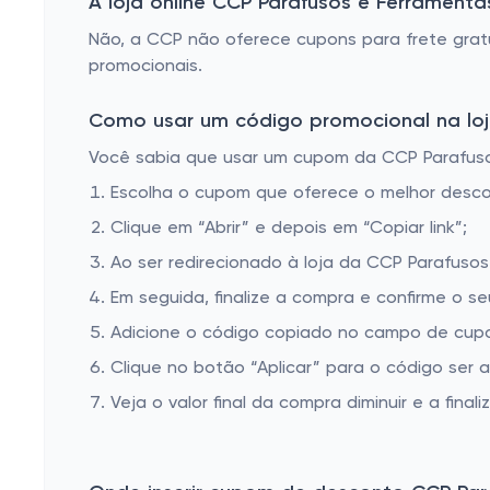
A loja online CCP Parafusos e Ferramen
Micrômetros de Profundidade
Não, a CCP não oferece cupons para frete gra
Micrômetros Internos - Dois e Três contatos - Loja CCP Virtual
promocionais.
Como usar um código promocional na loj
Você sabia que usar um cupom da CCP Parafusos 
Escolha o cupom que oferece o melhor desc
Clique em “Abrir” e depois em “Copiar link”;
Ao ser redirecionado à loja da CCP Parafusos
Em seguida, finalize a compra e confirme o se
Adicione o código copiado no campo de cupo
Clique no botão “Aplicar” para o código ser 
Veja o valor final da compra diminuir e a finaliz