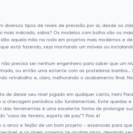
m diversos tipos de níveis de precisão por aí, desde os clá
lo mais indicado, sabia? Os modelos com bolha são os mais
er dão aquela mão na roda em projetos mais modernos e d
que está fazendo, seja montando um móveis ou instalando
não precisa ser nenhum engenheiro para saber que um níve
inhado, ou então uma estante com as prateleiras bamba... Is
ando retrabalho e, claro, melhorando o acabamento final. 
a de deixar seu nível jogado em qualquer canto, hein! Para 
 e a checagem periódica são fundamentais. Evite quedas 
m das ferramentas é uma excelente forma de prolongar sua 
o "casa de ferreiro, espeto de pau"? Pois é!
mo o arroz e feijão de um bom projeto - essenciais para qu
pecável, e os níveis corretos te ajudam nisso, deixando se