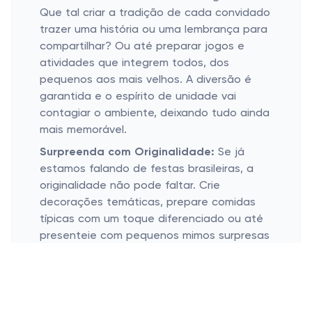
Que tal criar a tradição de cada convidado
trazer uma história ou uma lembrança para
compartilhar? Ou até preparar jogos e
atividades que integrem todos, dos
pequenos aos mais velhos. A diversão é
garantida e o espírito de unidade vai
contagiar o ambiente, deixando tudo ainda
mais memorável.
Surpreenda com Originalidade:
Se já
estamos falando de festas brasileiras, a
originalidade não pode faltar. Crie
decorações temáticas, prepare comidas
típicas com um toque diferenciado ou até
presenteie com pequenos mimos surpresas
durante a confraternização. Afinal, quem
não gosta de uma boa surpresa? Esses
detalhes criam uma festa cheia de
personalidade e deixam boas histórias para