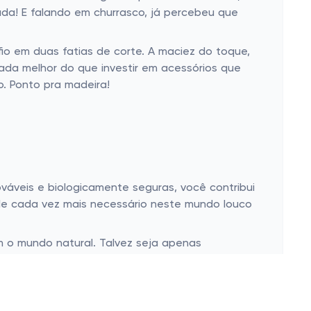
da! E falando em churrasco, já percebeu que
io em duas fatias de corte. A maciez do toque,
nada melhor do que investir em acessórios que
. Ponto pra madeira!
veis ​​e biologicamente seguras, você contribui
yle cada vez mais necessário neste mundo louco
 o mundo natural. Talvez seja apenas
is presente. Sem contar que, de quebra, isso
mesmo?
mbiente e do modo como cozinhamos. E a