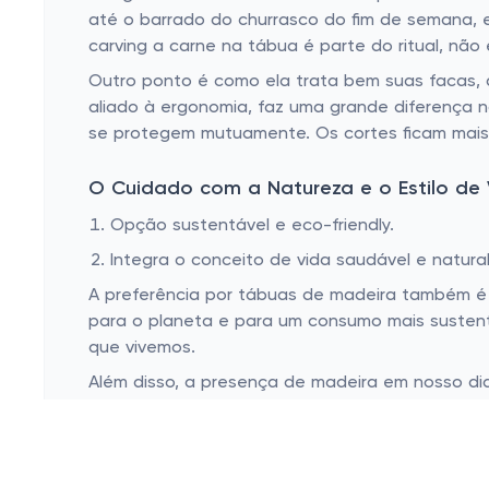
até o barrado do churrasco do fim de semana, 
carving a carne na tábua é parte do ritual, nã
Outro ponto é como ela trata bem suas facas, a
aliado à ergonomia, faz uma grande diferença n
se protegem mutuamente. Os cortes ficam mais 
O Cuidado com a Natureza e o Estilo de 
Opção sustentável e eco-friendly.
Integra o conceito de vida saudável e natural
A preferência por tábuas de madeira também é u
para o planeta e para um consumo mais sustentá
que vivemos.
Além disso, a presença de madeira em nosso di
simbolismo, mas às vezes é o que realmente pre
mostra que você tem estilo, e todo mundo gost
As tábuas de madeira são mais do que simples 