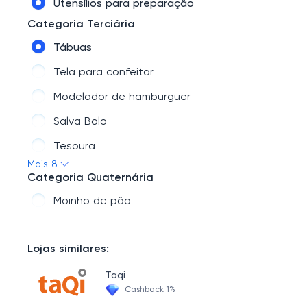
Utensílios para preparação
Categoria Terciária
Tábuas
Tela para confeitar
Modelador de hamburguer
Salva Bolo
Tesoura
Mais 8
Varal para massas
Categoria Quaternária
Soprador
Moinho de pão
Timer
Lojas similares:
Taqi
Cashback 1%