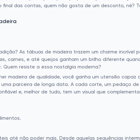
no final das contas, quem não gosta de um desconto, né? 
adeira
dição? As tábuas de madeira trazem um charme incrível p
ais, carnes, e até queijos ganham um brilho diferente qua
. Quem resiste a essa nostalgia moderna?
er madeira de qualidade, você ganha um utensílio capaz de
 uma parceira de longa data. A cada corte, um pedaço de 
confiável e, melhor de tudo, tem um visual que complement
limentos.
eis até não poder mais. Desde aquelas sequências intermin