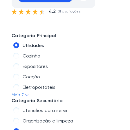
4.2
31 avaliações
Categoria Principal
Utilidades
Cozinha
Expositores
Cocção
Eletroportáteis
Mais 7
Refrigeração
Categoria Secundária
Maquinário de produção
Utensílios para servir
Organização e limpeza