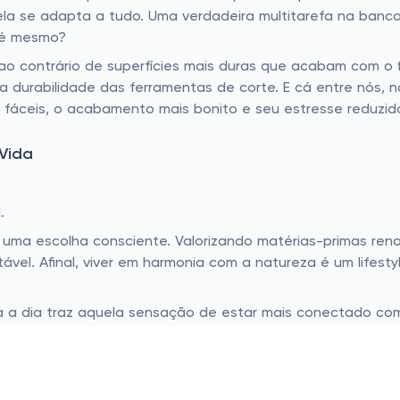
ela se adapta a tudo. Uma verdadeira multitarefa na banca
o é mesmo?
o contrário de superfícies mais duras que acabam com o f
a durabilidade das ferramentas de corte. E cá entre nós, 
fáceis, o acabamento mais bonito e seu estresse reduzido
Vida
.
ma escolha consciente. Valorizando matérias-primas renová
vel. Afinal, viver em harmonia com a natureza é um lifest
a a dia traz aquela sensação de estar mais conectado com
cisamos para tornar o conceito de "retorno à natureza" ma
a de um toque alternativo e eco-chic na cozinha, não é 
adicionais à sua cozinha; elas são transformadoras do a