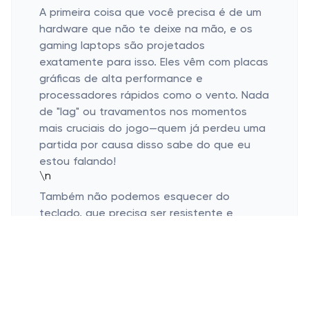
A primeira coisa que você precisa é de um
hardware que não te deixe na mão, e os
gaming laptops são projetados
exatamente para isso. Eles vêm com placas
gráficas de alta performance e
processadores rápidos como o vento. Nada
de "lag" ou travamentos nos momentos
mais cruciais do jogo—quem já perdeu uma
partida por causa disso sabe do que eu
estou falando!
\n
Também não podemos esquecer do
teclado, que precisa ser resistente e
confortável para as jogadas mais
frenéticas. Além disso, as telas dos gaming
laptops são fantásticas, com resoluções
que farão seu queixo cair. Elas são feitas
para que a experiência visual te coloque