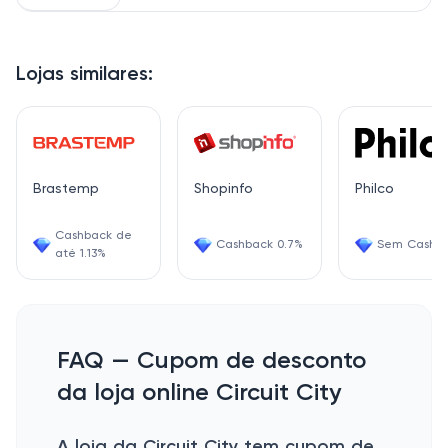
Lojas similares:
Brastemp
Shopinfo
Philco
Cashback de
Cashback 0.7%
Sem Cashb
até 1.13%
FAQ — Cupom de desconto
da loja online Circuit City
A loja da Circuit City tem cupom de