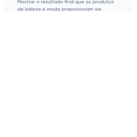
Mostrar o resultado final que os produtos
de beleza e moda proporcionam via
fotografias detalhadas é essencial.
Testemunhar de perto a textura aveludada
de uma base no rosto perfeito de uma
modelo ou a cauda volumosa de um
vestido de noite sob refletores podem ser
os elementos mágicos que seu cliente
estava aguardando. Quem não se encanta
ao ver como algo aparentemente simples
pode se transformar em algo tão marcante
e desejável?
Fotos de Moda para Editorial
Conte histórias através de editoriais
visuais ricamente detalhados.
Capture tendências de moda com fotos
dinâmicas.