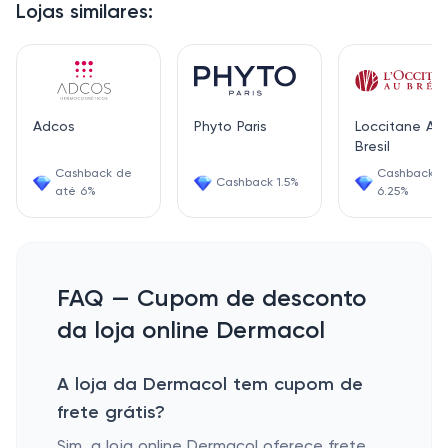
Lojas similares:
Adcos
Phyto Paris
Loccitane Au
Bresil
Cashback de
Cashback
Cashback 1.5%
até 6%
6.25%
FAQ — Cupom de desconto
da loja online Dermacol
A loja da Dermacol tem cupom de
frete grátis?
Sim, a loja online Dermacol oferece frete