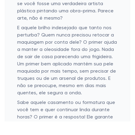
se você fosse uma verdadeira artista
plástica pintando uma obra-prima. Parece
arte, não é mesmo?
E aquele brilho indesejado que tanto nos
perturba? Quem nunca precisou retocar a
maquiagem por conta dele? O primer ajuda
a manter a oleosidade fora do jogo. Nada
de sair de casa parecendo uma frigideira.
Um primer bem aplicado mantém sua pele
maquiada por mais tempo, sem precisar de
truques ou de um arsenal de produtos. E
não se preocupe, mesmo em dias mais
quentes, ele segura a onda.
Sabe aquele casamento ou formatura que
você tem e quer continuar linda durante
horas? O primer é a resposta! Ele garante
que sua maquiagem sobreviva intacta à
pista de dança e aos muitos abraços e