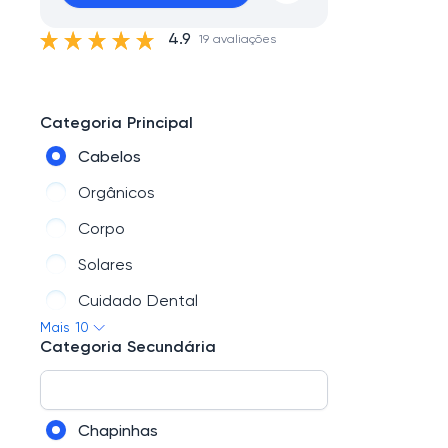
4.9
19 avaliações
Categoria Principal
Cabelos
Orgânicos
Corpo
Solares
Cuidado Dental
Mais 10
Rosto
Categoria Secundária
Perfumes
Novidades
Chapinhas
Mãos e Pés