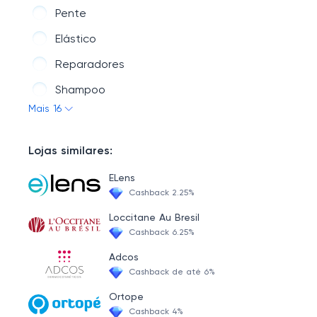
Pente
Outlet
Elástico
Reparadores
Shampoo
Mais 16
Modeladores
Secadores
Lojas similares:
Hidratantes
ELens
Anticaspa
Cashback 2.25%
Tintura
Loccitane Au Bresil
Cashback 6.25%
Antiqueda
Adcos
Protetor Térmico
Cashback de até 6%
Escova
Ortope
Cashback 4%