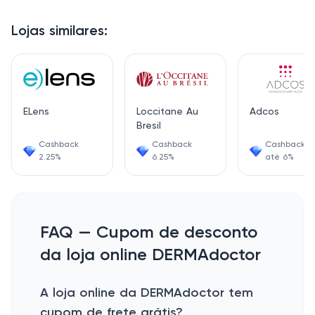
Lojas similares:
ELens
Loccitane Au
Adcos
Bresil
Cashback
Cashback
Cashback d
2.25%
6.25%
até 6%
FAQ — Cupom de desconto
da loja online DERMAdoctor
A loja online da DERMAdoctor tem
cupom de frete grátis?