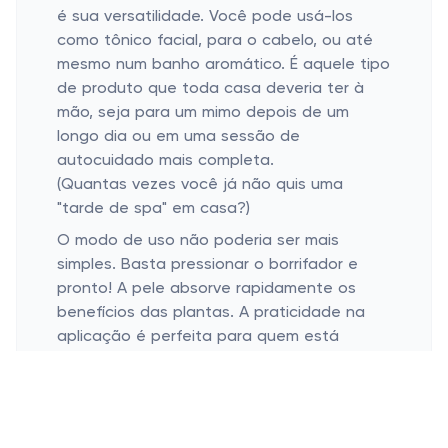
é sua versatilidade. Você pode usá-los
como tônico facial, para o cabelo, ou até
mesmo num banho aromático. É aquele tipo
de produto que toda casa deveria ter à
mão, seja para um mimo depois de um
longo dia ou em uma sessão de
autocuidado mais completa.
(Quantas vezes você já não quis uma
"tarde de spa" em casa?)
O modo de uso não poderia ser mais
simples. Basta pressionar o borrifador e
pronto! A pele absorve rapidamente os
benefícios das plantas. A praticidade na
aplicação é perfeita para quem está
sempre correndo (e quem não está, né?).
Benefícios na Rotina Diária
Hidratação e frescor intensos