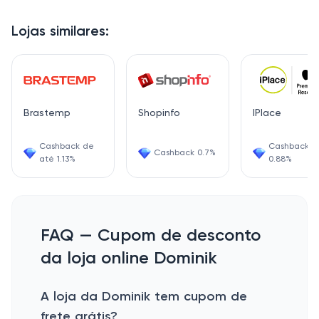
Lojas similares:
Brastemp
Shopinfo
IPlace
Cashback de
Cashback
Cashback 0.7%
até 1.13%
0.88%
FAQ — Cupom de desconto
da loja online Dominik
A loja da Dominik tem cupom de
frete grátis?