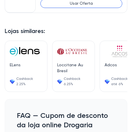
Usar Oferta
Lojas similares:
ELens
Loccitane Au
Adcos
Bresil
Cashback
Cashback
Cashback d
2.25%
6.25%
até 6%
FAQ — Cupom de desconto
da loja online Drogaria