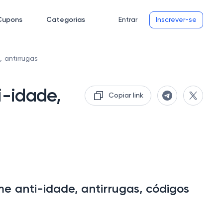
Cupons
Categorias
Entrar
Inscrever-se
 antirrugas
i-idade,
Copiar link
 anti-idade, antirrugas, códigos