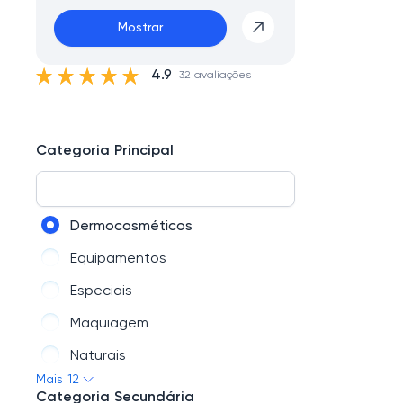
Mostrar
4.9
32 avaliações
Categoria Principal
Dermocosméticos
Equipamentos
Especiais
Maquiagem
Naturais
Mais 12
Leites
Categoria Secundária