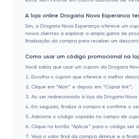
estar sem incorrer em custos adicionais de frete
Creme para olheiras
Creme para área dos olhos e rosto
A loja online Drogaria Nova Esperanca 
Creme despigmentante
Sim, a Drogaria Nova Esperança oferece um cupo
novos clientes a explorar a ampla gama de produ
Sérum
finalização da compra para receber um desconto
Creme de hidratação
Como usar um código promocional na loj
Antitranspirante
Você sabia que usar um cupom da Drogaria Nova 
Hidratante matificante
Escolha o cupom que oferece o melhor desc
Clique em “Abrir” e depois em “Copiar link”;
Ao ser redirecionado à loja da Drogaria Nova
Em seguida, finalize a compra e confirme o se
Adicione o código copiado no campo de cupo
Clique no botão “Aplicar” para o código ser 
Veja o valor final da compra diminuir e a finaliz