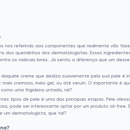
?
.
s nos referindo aos componentes que realmente vão fazer a
guns dos queridinhos dos dermatologistas. Esses ingredien
ntra os radicais livres. Já sentiu a diferença que um des
daquele creme que desliza suavemente pela sua pele é inde
mais cremoso, meio gel, ou até serum. O importante é que e
r como uma frigideira untada, né?
rentes tipos de pele é uma das principais etapas. Pele ole
eosa, pode ser interessante optar por um produto oil-free.
r um dermatologista, que tal?
ina?