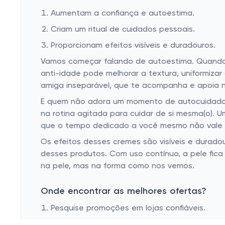
Aumentam a confiança e autoestima.
Criam um ritual de cuidados pessoais.
Proporcionam efeitos visíveis e duradouros.
Vamos começar falando de autoestima. Quando 
anti-idade pode melhorar a textura, uniformiza
amiga inseparável, que te acompanha e apoia na
E quem não adora um momento de autocuidado? A
na rotina agitada para cuidar de si mesma(o). 
que o tempo dedicado a você mesmo não vale 
Os efeitos desses cremes são visíveis e duradou
desses produtos. Com uso contínuo, a pele fic
na pele, mas na forma como nos vemos.
Onde encontrar as melhores ofertas?
Pesquise promoções em lojas confiáveis.
Fique de olho em ofertas sazonais.