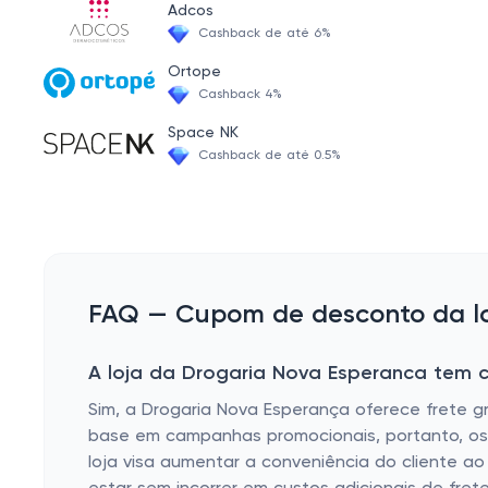
Adcos
Produtos antioxidantes
Cashback de até 6%
Creme hidratante infantil
Ortope
Cashback 4%
Base líquida e pó compacto
Space NK
Hidratante para unhas
Cashback de até 0.5%
Produtos para espinhas
Creme com colágeno
Dermocosméticos diversos
Creme suavizante e renovador
FAQ — Cupom de desconto da lo
Autobronzeador
A loja da Drogaria Nova Esperanca tem c
Creme para os pés e mãos
Sim, a Drogaria Nova Esperança oferece frete g
Desodorante
base em campanhas promocionais, portanto, os cl
Protetor e bloqueador solar
loja visa aumentar a conveniência do cliente a