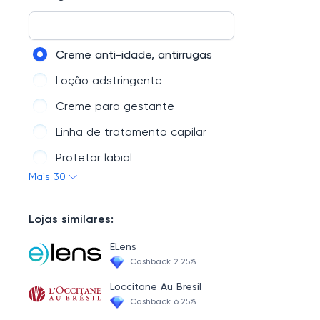
Infantil
Saúde Bucal
Creme anti-idade, antirrugas
Nutrição
Loção adstringente
Hospitalar
Creme para gestante
Perfumaria
Linha de tratamento capilar
Medicamentos
Protetor labial
Mais 30
Esfoliante corporal e facial
Creme antiestrias
Lojas similares:
Produtos para reconstrução capilar
ELens
Creme para peeling
Cashback 2.25%
Creme anticelulite, antiestrias
Loccitane Au Bresil
Cashback 6.25%
Produtos de higiene