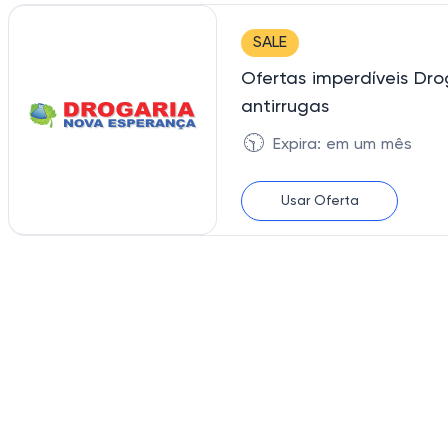
SALE
Ofertas imperdíveis Dr
antirrugas
🕥
Expira: em um mês
Usar Oferta