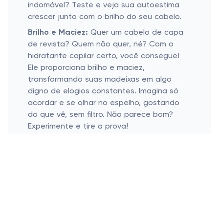
indomável? Teste e veja sua autoestima
crescer junto com o brilho do seu cabelo.
Brilho e Maciez:
Quer um cabelo de capa
de revista? Quem não quer, né? Com o
hidratante capilar certo, você consegue!
Ele proporciona brilho e maciez,
transformando suas madeixas em algo
digno de elogios constantes. Imagina só
acordar e se olhar no espelho, gostando
do que vê, sem filtro. Não parece bom?
Experimente e tire a prova!
No fundo, todo mundo busca um cabelo
que seja o reflexo do que sentimos por
dentro: saudável e vibrante. Por sorte, a
solução está bem ao nosso alcance! Se
empolgou? Dá uma olhada nas opções de
hidratantes capilares com desconto
aqui
.
Experimente e dê a essa cabeleira o