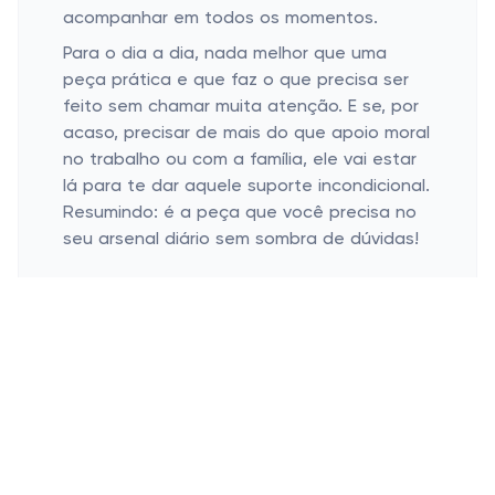
acompanhar em todos os momentos.
Para o dia a dia, nada melhor que uma
peça prática e que faz o que precisa ser
feito sem chamar muita atenção. E se, por
acaso, precisar de mais do que apoio moral
no trabalho ou com a família, ele vai estar
lá para te dar aquele suporte incondicional.
Resumindo: é a peça que você precisa no
seu arsenal diário sem sombra de dúvidas!
Variação de Estilos ao Seu Alcance
Modelos Tradicionais e Modernos
Opções de Cores Neutras a Vibrantes
Detalhes Únicos para Todos os Gostos
Pode apostar que aqui tem pra todo
mundo! Os modelos variam entre os
clássicos e os moderninhos, dando aquele