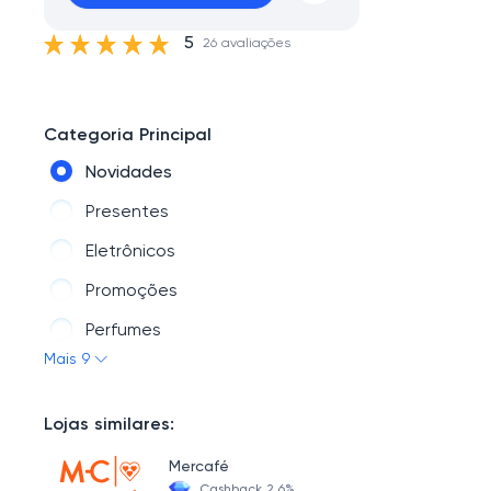
5
26 avaliações
Categoria Principal
Novidades
Presentes
Eletrônicos
Promoções
Perfumes
Mais 9
Beleza
Comestíveis
Lojas similares:
Bebidas
Mercafé
Acessórios De Moda
Cashback 2.6%