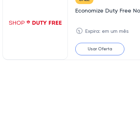
Economize Duty Free N
🕥
Expira: em um mês
Usar Oferta