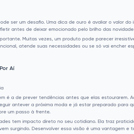
pode ser um desafio. Uma dica de ouro é avaliar o valor do
fletir antes de deixar emocionado pelo brilho das novidade
rtante. Muitas vezes, um produto pode parecer irresistíve
 funcional, atende suas necessidades ou se só vai encher 
Por Aí
ia
 é a de prever tendências antes que elas estourarem. Ad
nseguir antever a próxima moda e já estar preparado para q
pre um passo à frente.
ades tem impacto direto no seu cotidiano. Ela traz pratic
em surgindo. Desenvolver essa visão é uma vantagem e tan