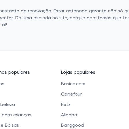
constante de renovação. Estar antenado garante não só 
mentar. Dá uma espiada no site, porque apostamos que tem
 aí!
as populares
Lojas populares
cos
Basico.com
Carrefour
 beleza
Petz
 para crianças
Alibaba
e Bolsas
Banggood