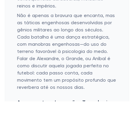
reinos e impérios.
Não é apenas a bravura que encanta, mas
as táticas engenhosas desenvolvidas por
gênios militares ao longo dos séculos.
Cada batalha é uma dança estratégica,
com manobras engenhosas—do uso do
terreno favorável à psicologia do medo.
Falar de Alexandre, o Grande, ou Aníbal é
como discutir aquela jogada perfeita no
futebol: cada passo conta, cada
movimento tem um propósito profundo que
reverbera até os nossos dias.
Armamento e Inovação: Tecnologias
Que Moldaram Desfechos
Armas inovadoras e sua evolução
histórica