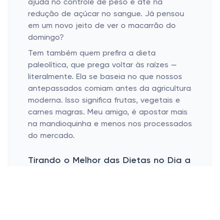
ajuda no controle de peso e até na
redução de açúcar no sangue. Já pensou
em um novo jeito de ver o macarrão do
domingo?
Tem também quem prefira a dieta
paleolítica, que prega voltar às raízes —
literalmente. Ela se baseia no que nossos
antepassados comiam antes da agricultura
moderna. Isso significa frutas, vegetais e
carnes magras. Meu amigo, é apostar mais
na mandioquinha e menos nos processados
do mercado.
Tirando o Melhor das Dietas no Dia a
Dia
Cozinhando em casa: mais saúde e
sabor
Compre com inteligência: aproveite os