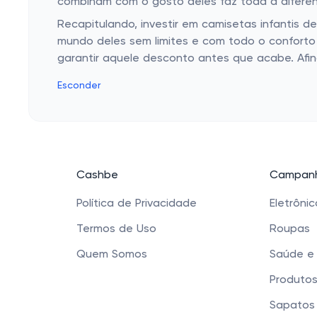
combinam com o gosto deles faz toda a diferenç
Recapitulando, investir em camisetas infantis d
mundo deles sem limites e com todo o conforto 
garantir aquele desconto antes que acabe. Afina
Esconder
Cashbe
Campanh
Política de Privacidade
Eletrôni
Termos de Uso
Roupas
Quem Somos
Saúde e
Produtos
Sapatos 