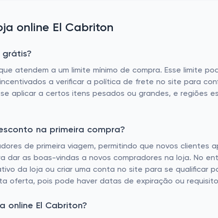
a online El Cabriton
 grátis?
s que atendem a um limite mínimo de compra. Esse limite 
 incentivados a verificar a política de frete no site para c
o se aplicar a certos itens pesados ​​ou grandes, e regiõe
desconto na primeira compra?
adores de primeira viagem, permitindo que novos cliente
 para dar as boas-vindas a novos compradores na loja. No e
ivo da loja ou criar uma conta no site para se qualificar 
a oferta, pois pode haver datas de expiração ou requisit
 online El Cabriton?