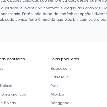
a. Opções coloridas são sempre válidas, desde que reflit
e qualidade é investir no conforto e alegria das crianças.
necessário. Então, não deixe de conferir as opções diverti
l, cada sorriso feito à medida que eles brincam vale a pe
as populares
Lojas populares
cos
Basico.com
Carrefour
 beleza
Petz
 para crianças
Alibaba
e Bolsas
Banggood