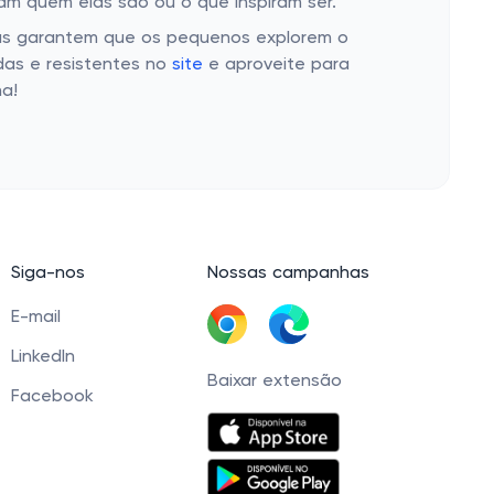
am quem elas são ou o que inspiram ser.
 Elas garantem que os pequenos explorem o
das e resistentes no
site
e aproveite para
na!
Siga-nos
Nossas campanhas
E-mail
LinkedIn
Baixar extensão
Facebook