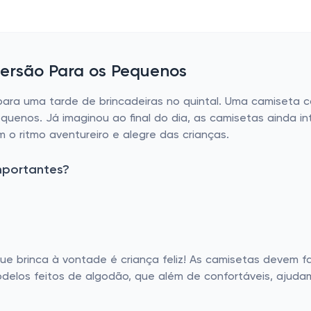
iversão Para os Pequenos
para uma tarde de brincadeiras no quintal. Uma camiseta co
uenos. Já imaginou ao final do dia, as camisetas ainda i
 o ritmo aventureiro e alegre das crianças.
mportantes?
ue brinca à vontade é criança feliz! As camisetas devem f
a modelos feitos de algodão, que além de confortáveis, ajud