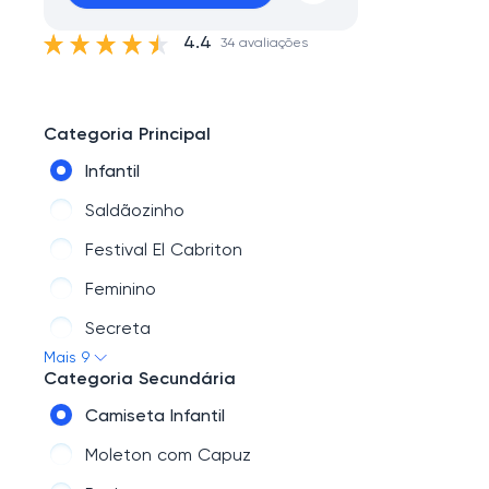
4.4
34 avaliações
Categoria Principal
Infantil
Saldãozinho
Festival El Cabriton
Feminino
Secreta
Mais 9
Acessórios
Categoria Secundária
Flash T-shirt
Camiseta Infantil
Coleções
Moleton com Capuz
Masculino