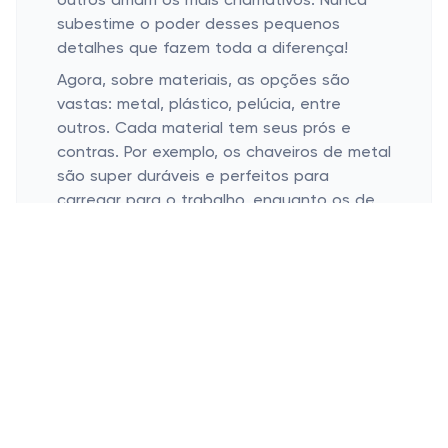
outros amam os mais chamativos. Nunca
subestime o poder desses pequenos
detalhes que fazem toda a diferença!
Agora, sobre materiais, as opções são
vastas: metal, plástico, pelúcia, entre
outros. Cada material tem seus prós e
contras. Por exemplo, os chaveiros de metal
são super duráveis e perfeitos para
carregar para o trabalho, enquanto os de
pelúcia adicionam um toque fofo e
acolhedor ao seu dia, ótimos para as
chaves do carro ou um diário.
Chaveiros Funcionais
Chaveiros abridor de garrafas: diversão
garantida.
Chaveiros com lanterna: nunca mais no
escuro.