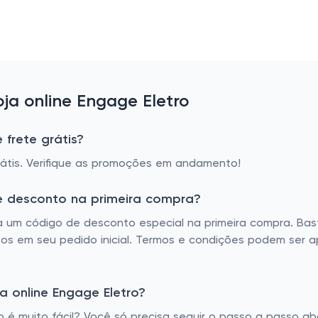
a online Engage Eletro
 frete grátis?
rátis. Verifique as promoções em andamento!
de desconto na primeira compra?
iza um código de desconto especial na primeira compra. Ba
os em seu pedido inicial. Termos e condições podem ser apl
 online Engage Eletro?
é muito fácil? Você só precisa seguir o passo a passo aba