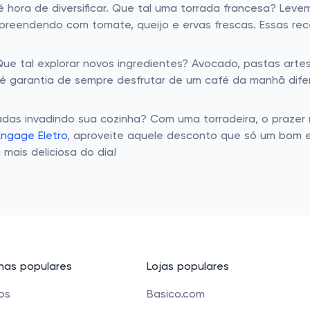
é hora de diversificar. Que tal uma torrada francesa? Le
urpreendendo com tomate, queijo e ervas frescas. Essas re
 tal explorar novos ingredientes? Avocado, pastas artesa
 garantia de sempre desfrutar de um café da manhã diferen
das invadindo sua cozinha? Com uma torradeira, o prazer ma
Engage Eletro
, aproveite aquele desconto que só um bom e
ais deliciosa do dia!
as populares
Lojas populares
cos
Basico.com