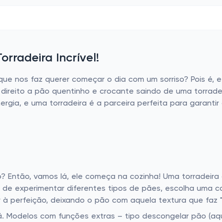
radeira Incrível!
que nos faz querer começar o dia com um sorriso? Pois é, 
direito a pão quentinho e crocante saindo de uma torradei
ia, e uma torradeira é a parceira perfeita para garantir q
o? Então, vamos lá, ele começa na cozinha! Uma torradeir
ta de experimentar diferentes tipos de pães, escolha uma c
 à perfeição, deixando o pão com aquela textura que faz "
. Modelos com funções extras – tipo descongelar pão (aqu