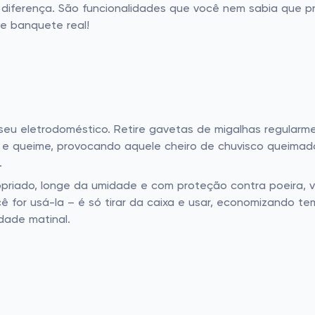
iferença. São funcionalidades que você nem sabia que pr
e banquete real!
seu eletrodoméstico. Retire gavetas de migalhas regularm
ira e queime, provocando aquele cheiro de chuvisco queima
.
priado, longe da umidade e com proteção contra poeira, v
cê for usá-la – é só tirar da caixa e usar, economizando t
dade matinal.