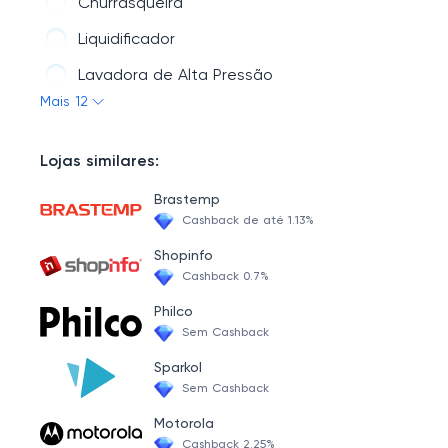
Churrasqueira
Liquidificador
Lavadora de Alta Pressão
Mais 12
Aspirador de Pó
Escova
Lojas similares:
Chaleira
Brastemp
Air Fry/Fritadeiras
Cashback de até 1.13%
Purificador de Água
Shopinfo
Cashback 0.7%
Cafeteira
Philco
Ferro de Passar
Sem Cashback
Sparkol
Sem Cashback
Motorola
Cashback 2.25%