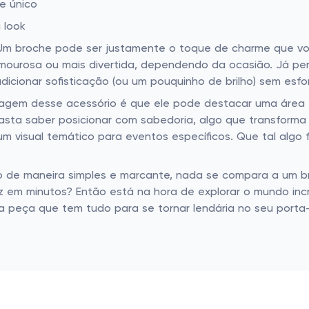
e único
 look
 Um broche pode ser justamente o toque de charme que vo
lamourosa ou mais divertida, dependendo da ocasião. Já p
dicionar sofisticação (ou um pouquinho de brilho) sem esfo
ntagem desse acessório é que ele pode destacar uma área
Basta saber posicionar com sabedoria, algo que transforma
 visual temático para eventos específicos. Que tal algo f
ilo de maneira simples e marcante, nada se compara a um 
em minutos? Então está na hora de explorar o mundo incrív
a peça que tem tudo para se tornar lendária no seu porta