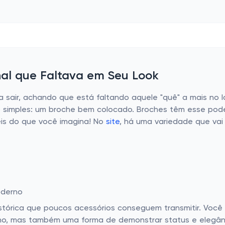
nal que Faltava em Seu Look
a sair, achando que está faltando aquele "quê" a mais no 
o simples: um broche bem colocado. Broches têm esse poder 
eis do que você imagina! No
site
, há uma variedade que vai
oderno
stórica que poucos acessórios conseguem transmitir. Você
rno, mas também uma forma de demonstrar status e elegâ