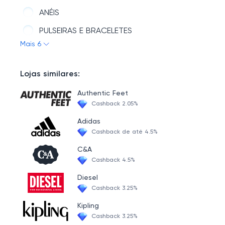
ANÉIS
PULSEIRAS E BRACELETES
Mais 6
PINGENTES
Lojas similares:
Authentic Feet
Cashback 2.05%
Adidas
Cashback de até 4.5%
C&A
Cashback 4.5%
Diesel
Cashback 3.25%
Kipling
Cashback 3.25%