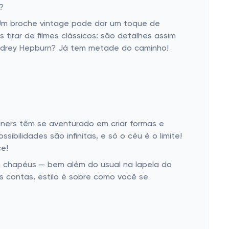
?
 Um broche vintage pode dar um toque de
tirar de filmes clássicos: são detalhes assim
Audrey Hepburn? Já tem metade do caminho!
gners têm se aventurado em criar formas e
bilidades são infinitas, e só o céu é o limite!
ce!
em chapéus — bem além do usual na lapela do
as contas, estilo é sobre como você se