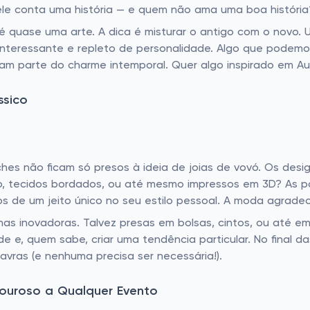
 ele conta uma história — e quem não ama uma boa história
é quase uma arte. A dica é misturar o antigo com o novo.
interessante e repleto de personalidade. Algo que podemos 
am parte do charme intemporal. Quer algo inspirado em 
ssico
ches não ficam só presos à ideia de joias de vovó. Os desi
o, tecidos bordados, ou até mesmo impressos em 3D? As possi
os de um jeito único no seu estilo pessoal. A moda agrade
mas inovadoras. Talvez presas em bolsas, cintos, ou até 
de e, quem sabe, criar uma tendência particular. No final d
avras (e nenhuma precisa ser necessária!).
ouroso a Qualquer Evento