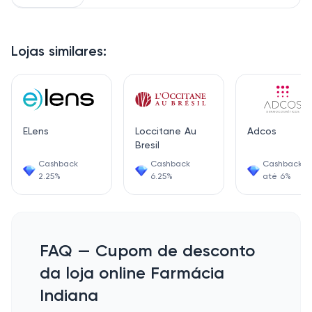
Lojas similares:
ELens
Loccitane Au
Adcos
Bresil
Cashback
Cashback
Cashback d
2.25%
6.25%
até 6%
FAQ — Cupom de desconto
da loja online Farmácia
Indiana