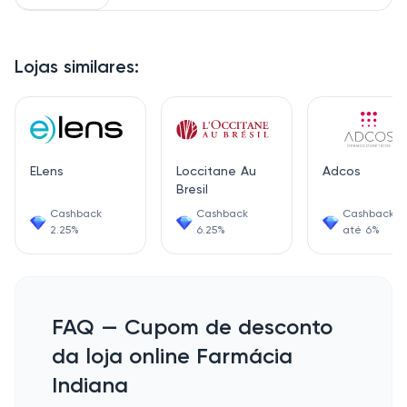
Lojas similares:
ELens
Loccitane Au
Adcos
Bresil
Cashback
Cashback
Cashback d
2.25%
6.25%
até 6%
FAQ — Cupom de desconto
da loja online Farmácia
Indiana