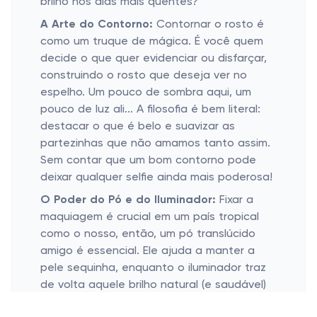
brilho nos dias mais quentes?
A Arte do Contorno:
Contornar o rosto é
como um truque de mágica. É você quem
decide o que quer evidenciar ou disfarçar,
construindo o rosto que deseja ver no
espelho. Um pouco de sombra aqui, um
pouco de luz ali... A filosofia é bem literal:
destacar o que é belo e suavizar as
partezinhas que não amamos tanto assim.
Sem contar que um bom contorno pode
deixar qualquer selfie ainda mais poderosa!
O Poder do Pó e do Iluminador:
Fixar a
maquiagem é crucial em um país tropical
como o nosso, então, um pó translúcido
amigo é essencial. Ele ajuda a manter a
pele sequinha, enquanto o iluminador traz
de volta aquele brilho natural (e saudável)
que todo mundo deseja. O pó mantém a