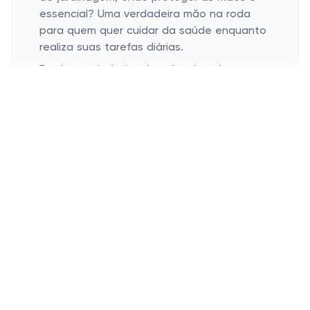
essencial? Uma verdadeira mão na roda
para quem quer cuidar da saúde enquanto
realiza suas tarefas diárias.
E sobre variedade, elas têm de sobra.
Desde o clássico látex até opções
sintéticas e sem pó para aquelas peles
mais sensíveis. Independentemente do
material, o conforto e proteção são
sempre garantidos. Interessante como um
produto tão específico pode se adaptar a
tantas situações, não é mesmo?
Adequadas para o Ambiente
Profissional
Importância na área da saúde
Uso em serviços alimentícios
No ambiente profissional, as luvas de