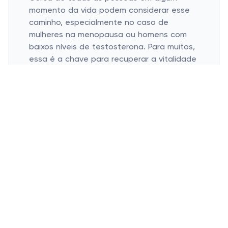
momento da vida podem considerar esse
caminho, especialmente no caso de
mulheres na menopausa ou homens com
baixos níveis de testosterona. Para muitos,
essa é a chave para recuperar a vitalidade
perdida ao longo dos anos.
Benefícios da Restauração Hormonal
Melhoria da Qualidade de Vida
Apoio à Saúde Mental
Uma das principais razões para considerar
a reposição hormonal é a melhoria
significativa na qualidade de vida. Imagine
poder acordar a cada manhã com a
disposição a mil, sem aquele cansaço
teimando em ficar. Parece um sonho, mas
pode ser uma realidade mais acessível com