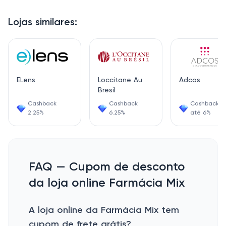
Lojas similares:
ELens
Loccitane Au
Adcos
Bresil
Cashback
Cashback
Cashback d
2.25%
6.25%
até 6%
FAQ — Cupom de desconto
da loja online Farmácia Mix
A loja online da Farmácia Mix tem
cupom de frete grátis?