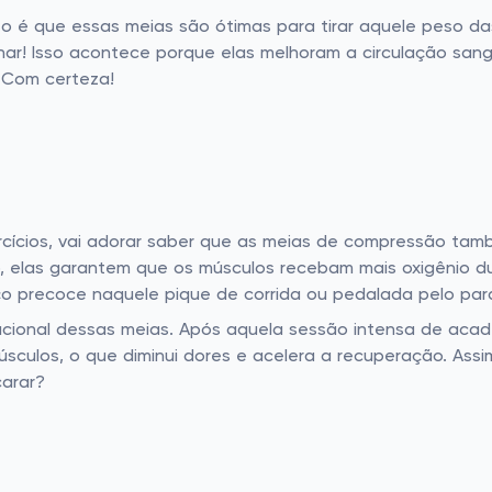
to é que essas meias são ótimas para tirar aquele peso d
har! Isso acontece porque elas melhoram a circulação san
 Com certeza!
xercícios, vai adorar saber que as meias de compressão 
eo, elas garantem que os músculos recebam mais oxigênio du
ço precoce naquele pique de corrida ou pedalada pelo par
acional dessas meias. Após aquela sessão intensa de acad
úsculos, o que diminui dores e acelera a recuperação. Assi
carar?