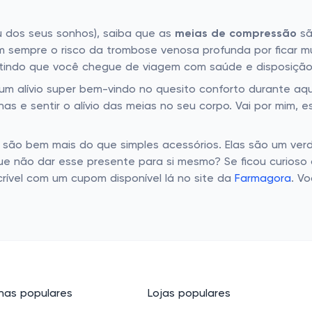
u dos seus sonhos), saiba que as
meias de compressão
sã
m sempre o risco da trombose venosa profunda por ficar 
antindo que você chegue de viagem com saúde e disposição
m alívio super bem-vindo no quesito conforto durante aqu
s e sentir o alívio das meias no seu corpo. Vai por mim, 
são bem mais do que simples acessórios. Elas são um ver
ue não dar esse presente para si mesmo? Se ficou curioso o
crível com um cupom disponível lá no site da
Farmagora
. V
as populares
Lojas populares