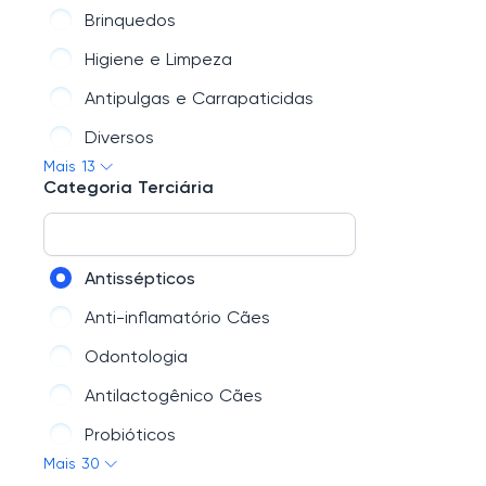
Brinquedos
Higiene e Limpeza
Antipulgas e Carrapaticidas
Diversos
Mais 13
Coleiras e Guias
Categoria Terciária
Camas e Almofadas
Comedouros e Bebedouros
Antissépticos
Roupas e Acessórios
Anti-inflamatório Cães
Transportes
Odontologia
Perfumaria
Antilactogênico Cães
Petiscos e Ossos
Probióticos
Rações Сaes
Mais 30
Antitóxico