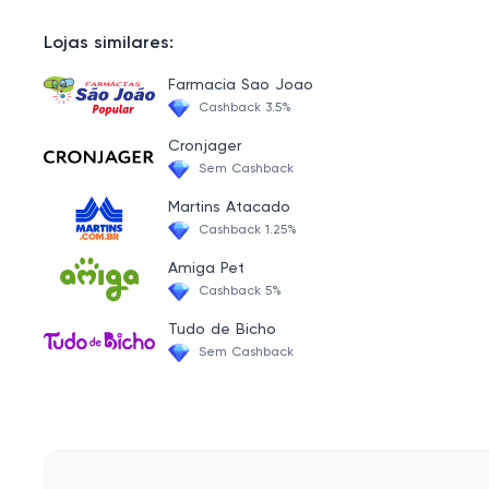
Vasodilatadores
Lojas similares:
Antialérgico Cães
Farmacia Sao Joao
OdontoPet
Cashback 3.5%
Cicatrizantes
Cronjager
Sem Cashback
Vitaminas e Suplementos Cães
Martins Atacado
Antibiótico Cães
Cashback 1.25%
Otológicos
Amiga Pet
Cashback 5%
Antipulgas e Carrapatos Cães
Tudo de Bicho
Tratamento para Pele Cães
Sem Cashback
Tratamento para os Olhos Cães
Antimicóticos Cães
Problemas Cardíacos