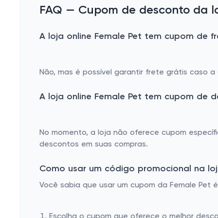
Antiparasitário
FAQ — Cupom de desconto da lo
Shampoo Medicamentoso
A loja online Female Pet tem cupom de fr
Anti estresse
Homeopáticos
Não, mas é possível garantir frete grátis caso 
Analgésicos
Floral
A loja online Female Pet tem cupom de 
Antieméticos
Outros Medicamentos
No momento, a loja não oferece cupom específic
descontos em suas compras.
Antiácidos
Vermífugo
Como usar um código promocional na loj
Hiperadrenocorticismo
Você sabia que usar um cupom da Female Pet é m
Dermatite
Escolha o cupom que oferece o melhor desc