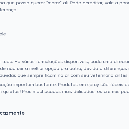
sa que possa querer "morar" ali. Pode acreditar, vale a pen
ferença!
ele
 tudo. Há várias formulações disponíveis, cada uma direci
de não ser a melhor opção pra outro, devido a diferenças n
as dúvidas que sempre ficam no ar com seu veterinário antes
licação importam bastante. Produtos em spray são fáceis 
m quietos! Pros machucados mais delicados, os cremes po
ficazmente