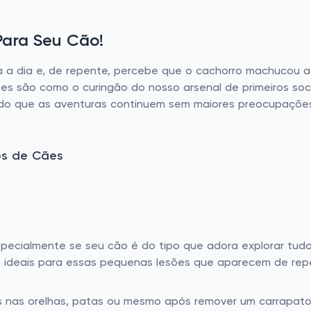
Para Seu Cão!
a a dia e, de repente, percebe que o cachorro machucou 
ães são como o curingão do nosso arsenal de primeiros so
itindo que as aventuras continuem sem maiores preocupaçõ
os de Cães
specialmente se seu cão é do tipo que adora explorar tudo
ão ideais para essas pequenas lesões que aparecem de rep
is nas orelhas, patas ou mesmo após remover um carrapato