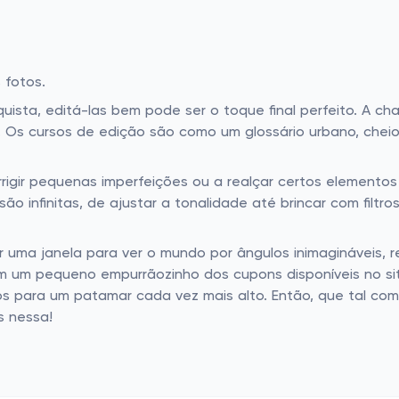
 fotos.
onquista, editá-las bem pode ser o toque final perfeito. A 
. Os cursos de edição são como um glossário urbano, cheio
rrigir pequenas imperfeições ou a realçar certos elemen
o infinitas, de ajustar a tonalidade até brincar com filtr
r uma janela para ver o mundo por ângulos inimagináveis, r
om um pequeno empurrãozinho dos cupons disponíveis no si
otos para um patamar cada vez mais alto. Então, que tal 
s nessa!