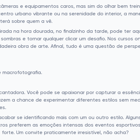
âmeras e equipamentos caros, mas sim do olhar bem trei
ntro urbano vibrante ou na serenidade do interior, a ma
terá sobre quem a vê.
 tirada na hora dourada, no finalzinho da tarde, pode ter a
 sombras e tornar qualquer clicar um desafio. Nos cursos o
adeira obra de arte. Afinal, tudo é uma questão de persp
e macrofotografia.
ncantadora. Você pode se apaixonar por capturar a essênc
azem a chance de experimentar diferentes estilos sem medo 
es.
acabar se identificando mais com um ou outro estilo. Algu
ros preferem as emoções intensas dos eventos esportivos. 
forte. Um convite praticamente irresistível, não acha?