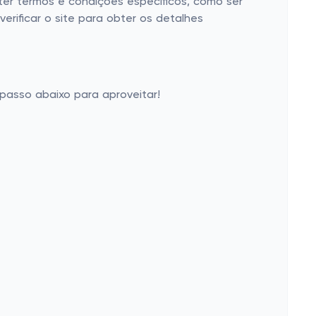
 ter termos e condições específicos, como ser
erificar o site para obter os detalhes
 passo abaixo para aproveitar!