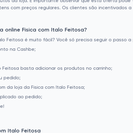
dutos da loja. É importante observar que esta oferta pode
tens com preços regulares. Os clientes são incentivados a v
online Fisica com Italo Feitosa?
o Feitosa é muito fácil? Você só precisa seguir o passo a
onto na Cashbe;
lo Feitosa basta adicionar os produtos no carrinho;
u pedido;
 da loja da Fisica com Italo Feitosa;
aplicado ao pedido;
e!
m Italo Feitosa