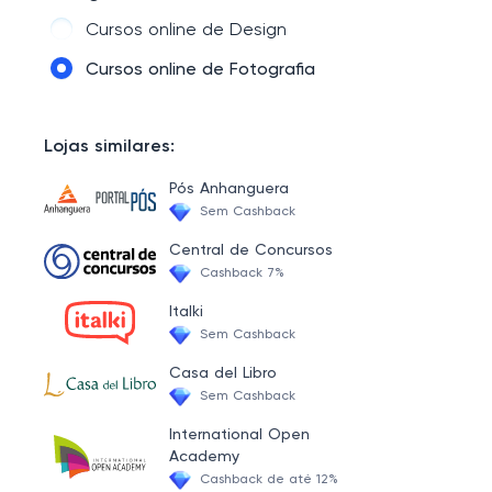
Cursos online de Engenharia e arquitetura
Cursos online de Design
Cursos online de Autoconhecimento e espiritualidade
Cursos online de Fotografia
Cursos online de Saúde e esporte
Cursos online de Relacionamentos
Lojas similares:
Cursos online de Manutenção de equipamentos
Pós Anhanguera
Sem Cashback
Cursos online de Animais e Pets
Central de Concursos
Cursos online de Tecnologia e desenvolvimento de software
Cashback 7%
Cursos online de Plantas e ecologia
Italki
Sem Cashback
Cursos online de Carreira e desenvolvimento pessoal
Casa del Libro
Cursos online de Ensino e estudo acadêmico
Sem Cashback
Cursos online de Hobbies e Lazer
International Open
Cursos online de Música e artes
Academy
Cashback de até 12%