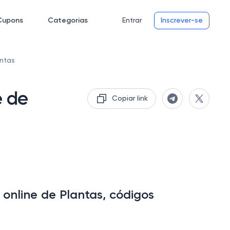
Cupons
Categorias
Entrar
Inscrever-se
antas
e de
Copiar link
 online de Plantas, códigos