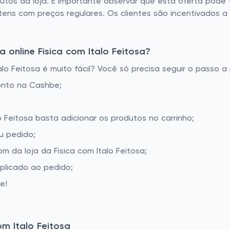
dutos da loja. É importante observar que esta oferta pode
tens com preços regulares. Os clientes são incentivados a v
online Fisica com Italo Feitosa?
o Feitosa é muito fácil? Você só precisa seguir o passo a
onto na Cashbe;
lo Feitosa basta adicionar os produtos no carrinho;
u pedido;
 da loja da Fisica com Italo Feitosa;
aplicado ao pedido;
e!
m Italo Feitosa