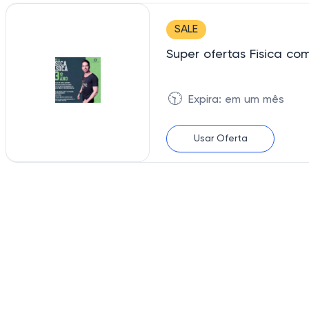
SALE
Super ofertas Fisica com
🕥
Expira: em um mês
Usar Oferta