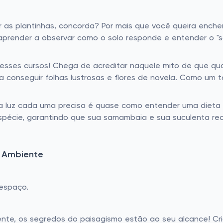
 as plantinhas, concorda? Por mais que você queira ench
ra aprender a observar como o solo responde e entender o 
ses cursos! Chega de acreditar naquele mito de que qual
 conseguir folhas lustrosas e flores de novela. Como um 
ta luz cada uma precisa é quase como entender uma dieta 
espécie, garantindo que sua samambaia e sua suculenta r
u Ambiente
espaço.
ente, os segredos do paisagismo estão ao seu alcance! C