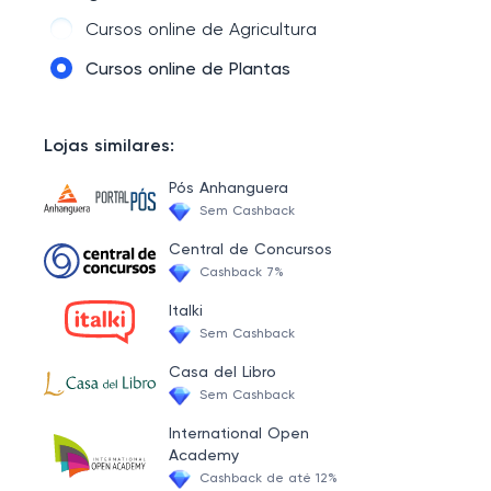
Cursos online de Culinária e gastronomia
Cursos online de Agricultura
Cursos online de Engenharia e arquitetura
Cursos online de Plantas
Cursos online de Autoconhecimento e espiritualidade
Cursos online de Saúde e esporte
Lojas similares:
Cursos online de Relacionamentos
Pós Anhanguera
Sem Cashback
Cursos online de Manutenção de equipamentos
Central de Concursos
Cursos online de Animais e Pets
Cashback 7%
Cursos online de Tecnologia e desenvolvimento de software
Italki
Sem Cashback
Cursos online de Carreira e desenvolvimento pessoal
Casa del Libro
Cursos online de Ensino e estudo acadêmico
Sem Cashback
Cursos online de Hobbies e Lazer
International Open
Cursos online de Música e artes
Academy
Cashback de até 12%