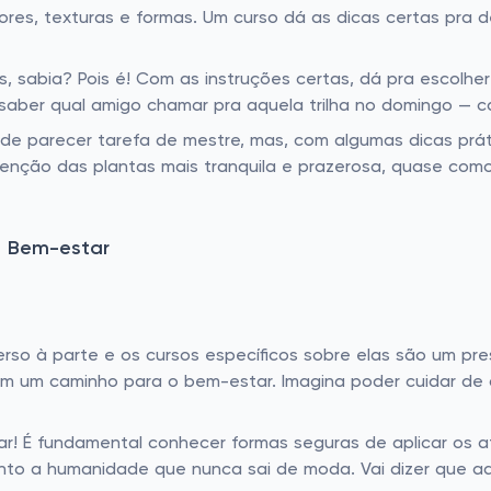
res, texturas e formas. Um curso dá as dicas certas pra d
, sabia? Pois é! Com as instruções certas, dá pra escolhe
saber qual amigo chamar pra aquela trilha no domingo — ca
de parecer tarefa de mestre, mas, com algumas dicas prátic
tenção das plantas mais tranquila e prazerosa, quase com
e Bem-estar
rso à parte e os cursos específicos sobre elas são um pres
ém um caminho para o bem-estar. Imagina poder cuidar de
ar! É fundamental conhecer formas seguras de aplicar os a
uanto a humanidade que nunca sai de moda. Vai dizer que 