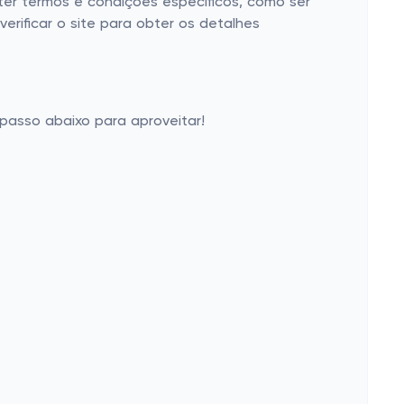
 ter termos e condições específicos, como ser
erificar o site para obter os detalhes
 passo abaixo para aproveitar!