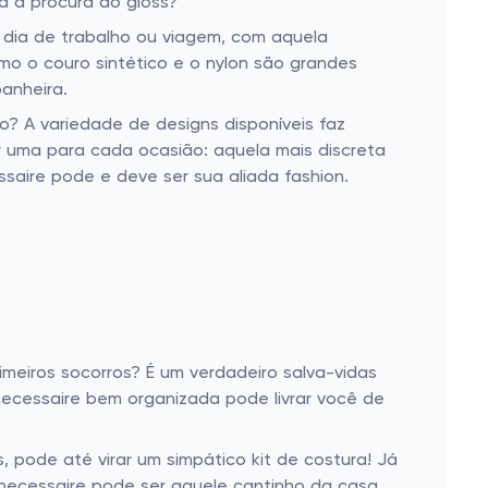
a à procura do gloss?
o dia de trabalho ou viagem, com aquela
o o couro sintético e o nylon são grandes
anheira.
o? A variedade de designs disponíveis faz
r uma para cada ocasião: aquela mais discreta
saire pode e deve ser sua aliada fashion.
imeiros socorros? É um verdadeiro salva-vidas
necessaire bem organizada pode livrar você de
, pode até virar um simpático kit de costura! Já
 necessaire pode ser aquele cantinho da casa