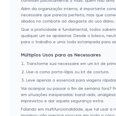
convivam pacificamente. E mais: quem não ama 
Além da organização interna, é importante cons
necessaire que parecia perfeita, mas que come
aliados no combate ao desgaste do uso diário. 
Que a praticidade é fundamental, todos sabemos
qualquer um se apaixonar. Desde o básico, neut
para o trabalho e uma toda estampada para as v
Múltiplos Usos para as Necessaires
Transforme sua necessaire em um kit de prime
Use-a como porta-lápis ou kit de costura.
Leve apenas o essencial para viagens rápida
Vai acampar ou passar o fim de semana fora? Po
em situações inesperadas: band-aids, analgésic
imprevistos e dar aquela segurança extra.
Falando em multifuncionalidade, que tal usar a 
imaginou não precisar procurar em toda a casa