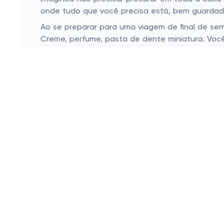
onde tudo que você precisa está, bem guardad
Ao se preparar para uma viagem de final de sem
Creme, perfume, pasta de dente miniatura. Voc
isso: existe algo mais reconfortante do que ter
Escolha Modelos que Facilitem o Dia a Di
Pense em modelos compactos para o uso diár
Opte pelas necessaires transparentes.
Levando a prática para o próximo nível com a
Para o uso diário, a compacticidade é a chave.
onde a praticidade precisa andar de mãos dada
necessário e o que é possível carregar.
As necessaires transparentes estão com tudo e
que se procura. Além de práticas, são modernas
Já imaginou praticidade acompanhada de versati
fora de casa. Mantenha tudo seguro dentro da bo