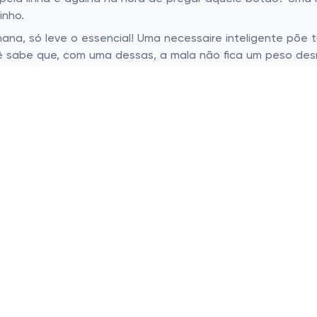
inho.
ana, só leve o essencial! Uma necessaire inteligente põe
ê sabe que, com uma dessas, a mala não fica um peso desn
 tudo organizadinho pra viagem?
a
io.
lças.
 Olhe por modelos que cabem na bolsa ou mochila facilment
s com o espaço. Os modelos mais compactos fazem a dife
 ainda facilitam na hora de passar pela segurança do aer
 e trazem um ar descontraído para o dia a dia. Já tornou
lidade? Necessaires com alças ou fitinhas para pendurar 
lsa sem aquele pânico inicial de "adeus, necessaire" quan