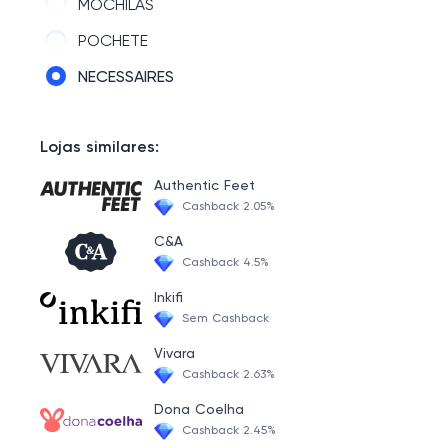
MOCHILAS
POCHETE
NECESSAIRES
Lojas similares:
Authentic Feet
Cashback 2.05%
C&A
Cashback 4.5%
Inkifi
Sem Cashback
Vivara
Cashback 2.63%
Dona Coelha
Cashback 2.45%