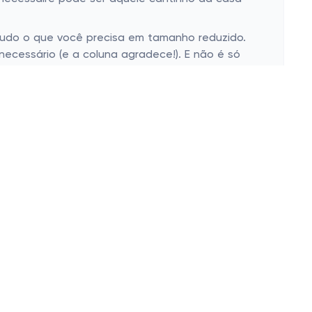
 tudo o que você precisa em tamanho reduzido.
ecessário (e a coluna agradece!). E não é só
e. Pense naquela ida ao trabalho ou faculdade,
rença, mantendo esse equilíbrio entre o que é
oporto. Com elas, encontra-se rapidamente o
 sua vida mais prática com uma dessas?
são um dos grandes trunfos para o dia a dia
do o zíper teima em abrir. Facilitam a vida em