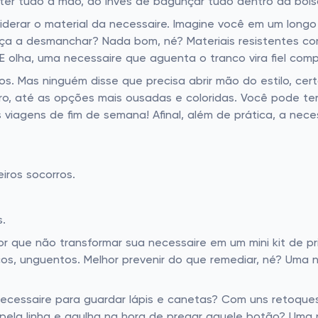
ter tudo à mão, ao invés de bagunçar tudo dentro da bols
iderar o material da necessaire. Imagine você em um long
ça a desmanchar? Nada bom, né? Materiais resistentes com
E olha, uma necessaire que aguenta o tranco vira fiel comp
. Mas ninguém disse que precisa abrir mão do estilo, cert
ro, até as opções mais ousadas e coloridas. Você pode te
iagens de fim de semana! Afinal, além de prática, a neces
iros socorros.
s.
r que não transformar sua necessaire em um mini kit de pr
os, unguentos. Melhor prevenir do que remediar, né? Uma 
necessaire para guardar lápis e canetas? Com uns retoques
 pela linha e agulha na hora de pregar aquele botão? Uma