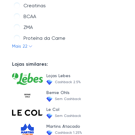
Creatinas
BCAA
ZMA
Proteína da Carne
Mais 22
Beta Alanina
Whey Vegano / Proteína Vegana
Lojas similares:
Albumina
Lojas Lebes
Whey Hidrolisado
Cashback 2.5%
Pró Hormonal
Bernie Ohls
Sem Cashback
Taurina
Le Col
Testosterona
Sem Cashback
Pack´s
Martins Atacado
Cashback 1.25%