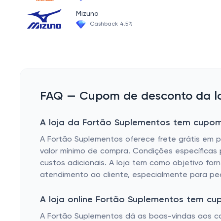
Pré Hormonal
Mizuno
Barras de Proteína
Cashback 4.5%
Whey Isolado
Hipercalóricos / Massa
Aminoácidos
Vasodilatador
FAQ — Cupom de desconto da lo
Glutamina
A loja da Fortão Suplementos tem cupom 
Arginina
A Fortão Suplementos oferece frete grátis em ped
Whey Protein
valor mínimo de compra. Condições específicas
custos adicionais. A loja tem como objetivo for
atendimento ao cliente, especialmente para ped
A loja online Fortão Suplementos tem c
A Fortão Suplementos dá as boas-vindas aos co