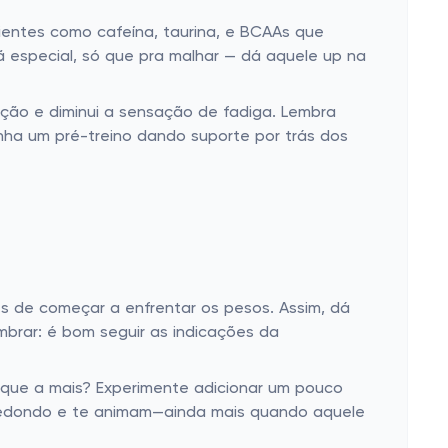
ientes como cafeína, taurina, e BCAAs que
 especial, só que pra malhar — dá aquele up na
ação e diminui a sensação de fadiga. Lembra
nha um pré-treino dando suporte por trás dos
es de começar a enfrentar os pesos. Assim, dá
brar: é bom seguir as indicações da
oque a mais? Experimente adicionar um pouco
r redondo e te animam—ainda mais quando aquele