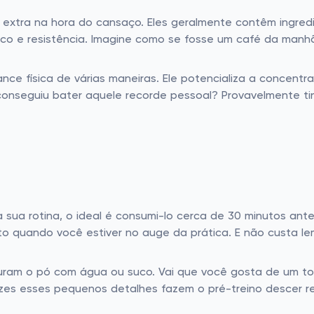
extra na hora do cansaço. Eles geralmente contêm ingred
co e resistência. Imagine como se fosse um café da manhã
nce física de várias maneiras. Ele potencializa a concentr
 conseguiu bater aquele recorde pessoal? Provavelmente ti
a sua rotina, o ideal é consumi-lo cerca de 30 minutos ant
o quando você estiver no auge da prática. E não custa lem
sturam o pó com água ou suco. Vai que você gosta de um t
 vezes esses pequenos detalhes fazem o pré-treino desce