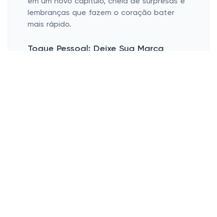
em um novo capítulo, cheia de surpresas e
lembranças que fazem o coração bater
mais rápido.
Toque Pessoal: Deixe Sua Marca
Integre Pequenos Detalhes
Use Elementos Visuais
Nada como um toque pessoal para
transformar algo ordinário em
extraordinário, né? Adicione legendas,
frases inspiradoras ou aquela música que
marcou o momento. Pequenos detalhes
como esses dão vida extra ao seu fotolivro.
Elementos visuais como cores de fundo e
molduras podem fazer toda a diferença.
Use cores que conversam com as suas
fotos ou que simbolizam a emoção do
momento. E se está se sentindo mais