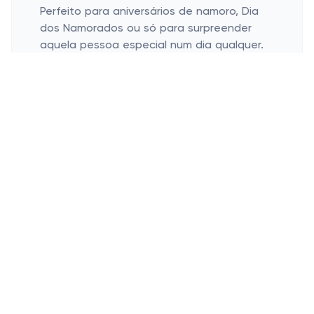
Perfeito para aniversários de namoro, Dia
dos Namorados ou só para surpreender
aquela pessoa especial num dia qualquer.
Decoração AFETUOSA com Ímãs
Coração
Traga personalidade para sua cozinha
ou escritório.
Renove seus espaços sem esforço.
Quer personalizar um espaço sem gastar
demais e sem mudanças complicadas?
Ímãs coração são aqueles pequenos
toques afetuosos que tornam qualquer
ambiente mais acolhedor. Coloque-os na
porta da geladeira ou pendure no quadro
de avisos do escritório, e veja a diferença
instantânea na atmosfera daquele espaço!