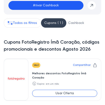
Ativar Cashback
Todos os filtros
Cupons ( 1 )
Cashback
Cupons FotoRegistro Ímã Coração, códigos
promocionais e descontos Agosto 2026
Compartilhar
SALE
Melhores descontos FotoRegistro Ímã
Coração
🕥
Expira: em um mês
Usar Oferta