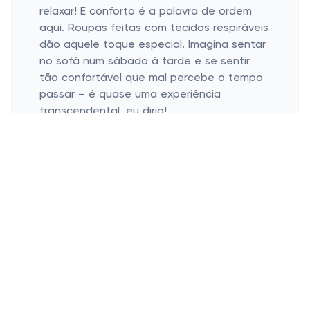
relaxar! E conforto é a palavra de ordem
aqui. Roupas feitas com tecidos respiráveis
dão aquele toque especial. Imagina sentar
no sofá num sábado à tarde e se sentir
tão confortável que mal percebe o tempo
passar – é quase uma experiência
transcendental, eu diria!
E os acessórios, então? Daquela bolsa
descolada ao chapéu estiloso, os produtos
da RECREIO são feitos para acompanhar
nosso ritmo de forma única. Já acordou
num domingo inspirado e quis se arrumar
com peças que são totalmente você?
Estilo e Funcionalidade Andam de
Mãos Dadas
Moda que se adapta ao seu humor