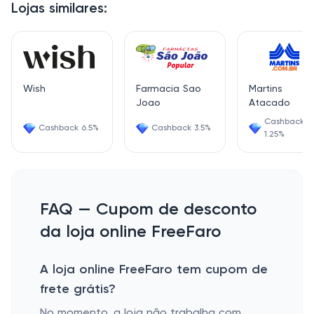
Lojas similares:
Wish
Farmacia Sao
Martins
Joao
Atacado
Cashback
Cashback 6.5%
Cashback 3.5%
1.25%
FAQ — Cupom de desconto
da loja online FreeFaro
A loja online FreeFaro tem cupom de
frete grátis?
No momento, a loja não trabalha com