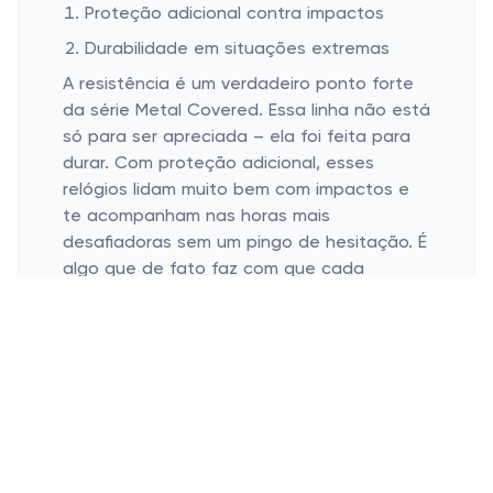
Proteção adicional contra impactos
Durabilidade em situações extremas
A resistência é um verdadeiro ponto forte
da série Metal Covered. Essa linha não está
só para ser apreciada – ela foi feita para
durar. Com proteção adicional, esses
relógios lidam muito bem com impactos e
te acompanham nas horas mais
desafiadoras sem um pingo de hesitação. É
algo que de fato faz com que cada
segundo conte (literalmente).
Além disso, sua durabilidade em situações
extremas é impressionante. Quer você
esteja em um evento de gala ou em uma
jornada em campo aberto, pode ter
certeza de que cada clique, cada tick, vai
soar como uma sinfonia de perfeição (sim,
sou um pouco dramático com relógios