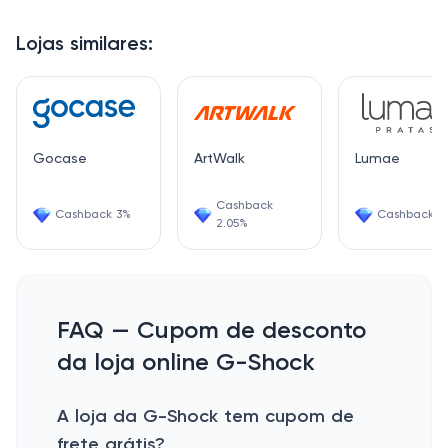
Lojas similares:
Gocase
ArtWalk
Lumae
Cashback
Cashback 3%
Cashback 3
2.05%
FAQ — Cupom de desconto
da loja online G-Shock
A loja da G-Shock tem cupom de
frete grátis?