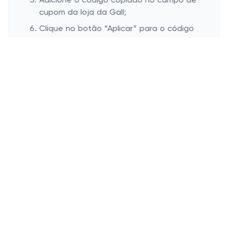
Adicione o código copiado no campo de
cupom da loja da Gall;
Clique no botão “Aplicar” para o código
ser aplicado ao pedido;
Veja o valor final da compra diminuir e a
finalize!
Onde inserir cupom de desconto Gall
Esconder