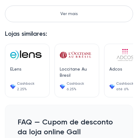
Ver mais
Lojas similares:
ELens
Loccitane Au
Adcos
Bresil
Cashback
Cashback
Cashback d
2.25%
6.25%
até 6%
FAQ — Cupom de desconto
da loja online Gall