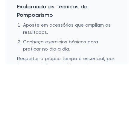
Explorando as Técnicas do
Pompoarismo
Aposte em acessórios que ampliam os
resultados.
Conheça exercícios básicos para
praticar no dia a dia.
Respeitar o próprio tempo é essencial, por
isso acessórios específicos podem ser
verdadeiros aliados. Bolinhas Ben-wa, por
exemplo, são populares e pela minha
experiência podem até se tornar
queridinhas. Pequenas e fáceis de usar, são
desenvolvidas para que o treino se
converta em uma prática muito mais eficaz
– tipo academia, mas focada no feminino.
Analisar a correta execução dos
movimentos é outro desafio que precisa de