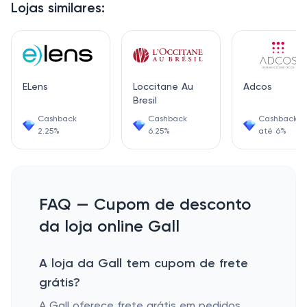
Lojas similares:
ELens
Loccitane Au
Adcos
Bresil
Cashback
Cashback
Cashback d
2.25%
6.25%
até 6%
FAQ — Cupom de desconto
da loja online Gall
A loja da Gall tem cupom de frete
grátis?
A Gall oferece frete grátis em pedidos