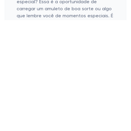
especial? Essa é a oportunidade de
carregar um amuleto de boa sorte ou algo
que lembre você de momentos especiais. É
mais do que moda; são suas histórias, seus
sentimentos, seus segredos. Qual o seu
preferido?
Incorporando Tornozeleiras com
Outras Joias
Combinando com Pulseiras
Harmonizando com Colares
Contrastes Interessantes com Outros
Acessórios
Se você já ama suas pulseiras, por que não
harmonizá-las com uma tornozeleira? A
sincronia pode criar um visual maravilhoso e
coeso. Pense nas pulseiras de pratas