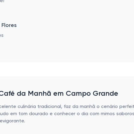
e!
 Flores
e Café da Manhã em Campo Grande
lente culinária tradicional, faz da manhã o cenário perf
o tudo em tom dourado e conhecer o dia com mimos saboro
evigorante.