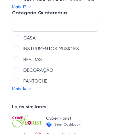
CESTAS DE ANIVERSÁRIO
Mais 13
CESTA DE CAFÉ DA MANHÃ FLORIANÓPOLIS
Categoria Quaternária
CESTAS PARA NAMORADA
CESTA DE CAFÉ DA MANHÃ SALVADOR
TÁBUA DE FRIOS
CESTA DE CAFÉ DA MANHÃ SOROCABA
CESTAS PARA HOMENS
CASA
CESTA DE CAFÉ DA MANHÃ DE ANIVERSÁRIO
INSTRUMENTOS MUSICAIS
CESTA DE CAFÉ DA MANHÃ GOIÂNIA
BEBIDAS
CESTA DE CAFÉ DA MANHÃ RIO DE JANEIRO-RJ
DECORAÇÃO
CESTA DE CAFÉ DA MANHÃ BRASÍLIA
FANTOCHE
CESTA DE CAFÉ DA MANHÃ INFANTIL
Mais 14
QUEBRA-CABEÇA
PAPELARIA
Lojas similares:
CESTA DE CAFÉ DA MANHÃ SÃO PAULO-SP
Cyber Florist
CESTA DE CAFÉ DA MANHÃ FORTALEZA
Sem Cashback