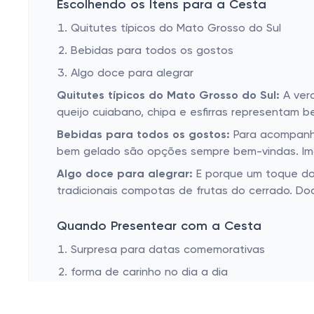
Escolhendo os Itens para a Cesta
Quitutes típicos do Mato Grosso do Sul
Bebidas para todos os gostos
Algo doce para alegrar
Quitutes típicos do Mato Grosso do Sul:
A verd
queijo cuiabano, chipa e esfirras representam 
Bebidas para todos os gostos:
Para acompanha
bem gelado são opções sempre bem-vindas. Ima
Algo doce para alegrar:
E porque um toque doc
tradicionais compotas de frutas do cerrado. Do
Quando Presentear com a Cesta
Surpresa para datas comemorativas
forma de carinho no dia a dia
Surpresa para datas comemorativas:
Nada di
significativa. É um presente que transforma o o