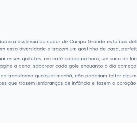
adeira essência do sabor de Campo Grande está nas delíci
bem essa diversidade e trazem um gostinho de casa, perfei
r esses quitutes, um café coado na hora, um suco de la
gine a cena: saborear cada gole enquanto o dia começa 
e transforma qualquer manhã, não poderiam faltar alguma
ces que trazem lembranças de infância e fazem o coração s
z "te amo" como uma cesta de café da manhã em seu anive
rdinário em extraordinário desde o começo do dia.