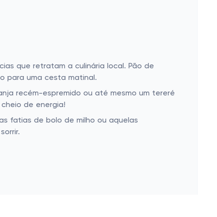
as que retratam a culinária local. Pão de
to para uma cesta matinal.
ranja recém-espremido ou até mesmo um tereré
cheio de energia!
s fatias de bolo de milho ou aquelas
orrir.
rsário ou em qualquer outra celebração