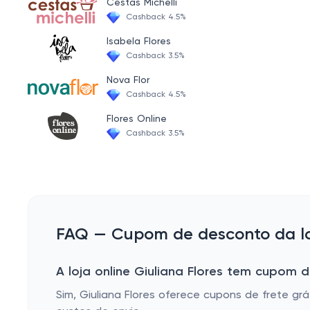
BEBÊS E CRIANÇAS
Cestas Michelli
Cashback 4.5%
LOJAS PARCEIRAS
Isabela Flores
PERFUMARIA
Cashback 3.5%
JOIAS E BIJUTERIAS
Nova Flor
Cashback 4.5%
ACESSÓRIOS
Flores Online
Cashback 3.5%
FAQ — Cupom de desconto da loj
A loja online Giuliana Flores tem cupom d
Sim, Giuliana Flores oferece cupons de frete 