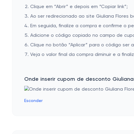
CANECAS
Clique em “Abrir” e depois em “Copiar link”;
PERFUMES
Ao ser redirecionado ao site Giuliana Flores 
ALMOFADAS
Em seguida, finalize a compra e confirme o pe
SABONETES
Adicione o código copiado no campo de cupom
Clique no botão “Aplicar” para o código ser 
PULSEIRAS
Veja o valor final da compra diminuir e a finaliz
BABADORES
BRINCOS FEMININOS
MARKETPLACE - LOMAR PERFUMARIA
Onde inserir cupom de desconto Giuliana
Esconder