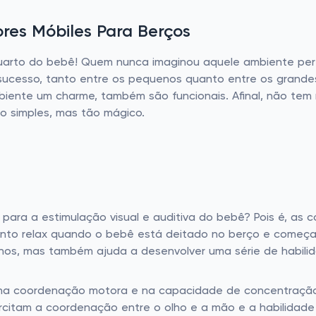
res Móbiles Para Berços
rto do bebê! Quem nunca imaginou aquele ambiente perf
 sucesso, tanto entre os pequenos quanto entre os grande
iente um charme, também são funcionais. Afinal, não tem
o simples, mas tão mágico.
ara a estimulação visual e auditiva do bebê? Pois é, as c
to relax quando o bebê está deitado no berço e começa 
s, mas também ajuda a desenvolver uma série de habilida
s na coordenação motora e na capacidade de concentraçã
citam a coordenação entre o olho e a mão e a habilidade 