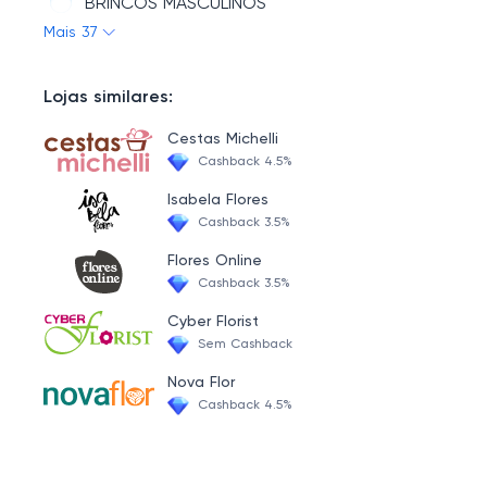
BRINCOS MASCULINOS
JOIAS E BIJUTERIAS
Mais 37
ABRIDORES
ACESSÓRIOS
SKINCARE
Lojas similares:
CHOCALHOS
Cestas Michelli
COLARES
Cashback 4.5%
BOLSAS
Isabela Flores
Cashback 3.5%
TAÇAS E COPOS
Flores Online
ESTOJOS
Cashback 3.5%
TAPA OLHOS
Cyber Florist
Sem Cashback
QUADROS E PLACAS
Nova Flor
MARKETPLACE - ART PRINT DECORAÇÕES
Cashback 4.5%
RELÓGIOS
ABAJUR E LUMINÁRIAS