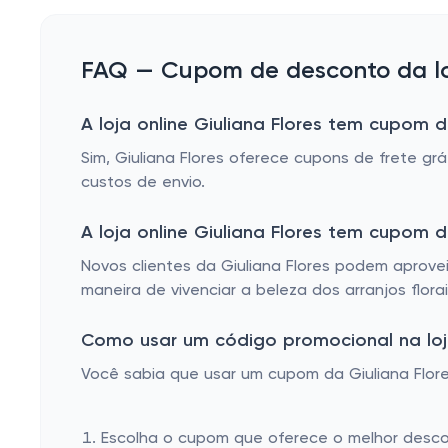
MARKETPLACE - DROGARIA LECER
CHAVEIROS
FAQ — Cupom de desconto da loj
ENFEITES
A loja online Giuliana Flores tem cupom d
MARKETPLACE - FRUTETTO GELÉIAS
Sim, Giuliana Flores oferece cupons de frete 
BOMBONIERE
custos de envio.
VINHOS
A loja online Giuliana Flores tem cupom
PRATOS
Novos clientes da Giuliana Flores podem aprove
MARKETPLACE - IFCAT BRINQUEDOS
maneira de vivenciar a beleza dos arranjos flora
FRUTEIRAS E SALADEIRAS
Como usar um código promocional na loja 
CADERNOS
Você sabia que usar um cupom da Giuliana Flores
BRINQUEDOS
VASOS
Escolha o cupom que oferece o melhor desc