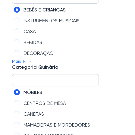
PRESENTES ROMÂNTICOS
BEBÊS E CRIANÇAS
PRESENTES DE AGRADECIMENTO
INSTRUMENTOS MUSICAIS
PRESENTES PARA ELAS
CASA
FLORES E PELÚCIAS
BEBIDAS
PRESENTES DE DESCULPAS
DECORAÇÃO
Mais 14
FANTOCHE
Categoria Quinária
QUEBRA-CABEÇA
PAPELARIA
MÓBILES
CESTA DE CAFÉ DA MANHÃ SÃO PAULO-SP
CENTROS DE MESA
CESTA DE CAFÉ DA MANHÃ FORTALEZA
CANETAS
LOJAS PARCEIRAS
MAMADEIRAS E MORDEDORES
PERFUMARIA