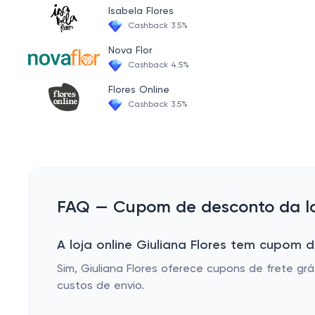
Isabela Flores
PERFUMARIA
Cashback 3.5%
JOIAS E BIJUTERIAS
Nova Flor
Cashback 4.5%
ACESSÓRIOS
Flores Online
Cashback 3.5%
FAQ — Cupom de desconto da loj
A loja online Giuliana Flores tem cupom d
Sim, Giuliana Flores oferece cupons de frete 
custos de envio.