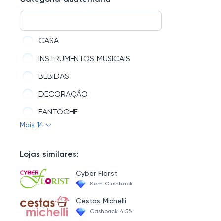
Categoria Quaternária
PRESENTES ROMÂNTICOS
PRESENTES PARA AMIGO
PRESENTES DE AGRADECIMENTO
PRESENTES PARA AVÔ
PRESENTES PARA ELAS
CASA
PRESENTES PARA TIO
FLORES E PELÚCIAS
INSTRUMENTOS MUSICAIS
PRESENTES PARA PADRINHO
PRESENTES DE DESCULPAS
BEBIDAS
PRESENTES PARA FILHO
DECORAÇÃO
PRESENTES PARA IRMÃO
FANTOCHE
PRESENTES PARA MARIDO
Mais 14
QUEBRA-CABEÇA
PAPELARIA
Lojas similares:
CESTA DE CAFÉ DA MANHÃ SÃO PAULO-SP
Cyber Florist
CESTA DE CAFÉ DA MANHÃ FORTALEZA
Sem Cashback
BEBÊS E CRIANÇAS
Cestas Michelli
Cashback 4.5%
LOJAS PARCEIRAS