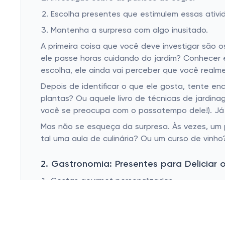
Escolha presentes que estimulem essas ativi
Mantenha a surpresa com algo inusitado.
A primeira coisa que você deve investigar são 
ele passe horas cuidando do jardim? Conhecer e
escolha, ele ainda vai perceber que você realm
Depois de identificar o que ele gosta, tente en
plantas? Ou aquele livro de técnicas de jardin
você se preocupa com o passatempo dele!). Já 
Mas não se esqueça da surpresa. Às vezes, um 
tal uma aula de culinária? Ou um curso de vinho?
2. Gastronomia: Presentes para Deliciar 
Cestas gourmet personalizadas.
Vinhos e cervejas artesanais.
Utensílios ou acessórios culinários.