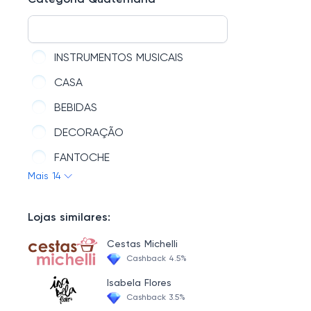
Categoria Quaternária
PRESENTES COM JOIAS
PRESENTES PARA IRMÃ
PRESENTES ROMÂNTICOS
PRESENTES PARA MADRASTA
PRESENTES DE AGRADECIMENTO
INSTRUMENTOS MUSICAIS
PRESENTES PARA ESPOSA
FLORES E PELÚCIAS
CASA
PRESENTES PARA FILHA
PRESENTES DE DESCULPAS
BEBIDAS
PRESENTES PARA MULHER
DECORAÇÃO
PRESENTES PARA NORA
FANTOCHE
PRESENTES PARA MADRINHA
Mais 14
QUEBRA-CABEÇA
PRESENTES PARA AVÓ
PAPELARIA
Lojas similares:
PRESENTES PARA PRIMA
CESTA DE CAFÉ DA MANHÃ SÃO PAULO-SP
Cestas Michelli
CESTA DE CAFÉ DA MANHÃ FORTALEZA
Cashback 4.5%
BEBÊS E CRIANÇAS
Isabela Flores
Cashback 3.5%
LOJAS PARCEIRAS