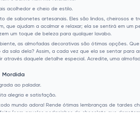
s acolhedor e cheio de estilo.
o de sabonetes artesanais. Eles são lindos, cheirosos 
rim, que ajudam a acalmar e relaxar; ela se sentirá em um 
zem um toque de beleza para qualquer lavabo.
mbiente, as almofadas decorativas são ótimas opções. Q
 sala dela? Assim, a cada vez que ela se sentar para ass
ir através daquele detalhe especial. Acredite, uma almofa
a Mordida
rada ao paladar.
a alegria e satisfação.
todo mundo adora! Rende ótimas lembranças de tardes chu
eita (com aqueles pedacinhos de chocolate que derretem 
es que tocam diretamente o gosto dos mais doces.
ados é o presente ideal. Monte uma seleção de brigadeiros,
a pequena dose de nostalgia aos doces muitas vezes é o 