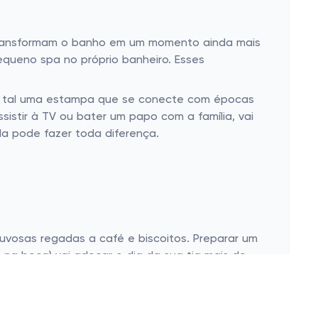
e transformam o banho em um momento ainda mais
pequeno spa no próprio banheiro. Esses
ue tal uma estampa que se conecte com épocas
istir à TV ou bater um papo com a família, vai
da pode fazer toda diferença.
vosas regadas a café e biscoitos. Preparar um
na boca) vai adoçar o dia da sua tia mais do
 beijinhos, cajuzinhos, ou qualquer delícia que
detalhe que faz o presente ser ainda mais