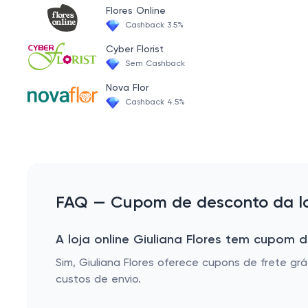
Flores Online
PERFUMARIA
Cashback 3.5%
JOIAS E BIJUTERIAS
Cyber Florist
Sem Cashback
ACESSÓRIOS
Nova Flor
Cashback 4.5%
FAQ — Cupom de desconto da loj
A loja online Giuliana Flores tem cupom d
Sim, Giuliana Flores oferece cupons de frete 
custos de envio.