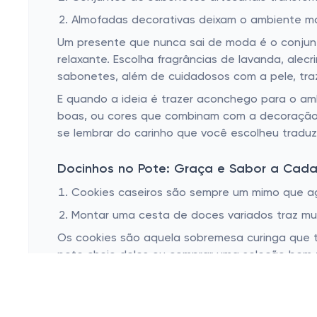
Almofadas decorativas deixam o ambiente mai
Um presente que nunca sai de moda é o conjunt
relaxante. Escolha fragrâncias de lavanda, alec
sabonetes, além de cuidadosos com a pele, tra
E quando a ideia é trazer aconchego para o a
boas, ou cores que combinam com a decoração da
se lembrar do carinho que você escolheu traduz
Docinhos no Pote: Graça e Sabor a Cad
Cookies caseiros são sempre um mimo que ag
Montar uma cesta de doces variados traz muit
Os cookies são aquela sobremesa curinga que 
pote cheio deles ou comprar uma seleção bem f
que você imagina. É uma daquelas coisas simpl
Para quem quer ir além, uma cesta de doces vari
a remeta a momentos especiais. Acrescentar um