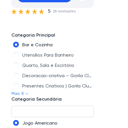
5
28 avaliações
Categoria Principal
Bar e Cozinha
Utensílios Para Banheiro
Quarto, Sala e Escritório
Decoracao-criativa – Gorila Clube
Presentes Criativos | Gorila Clube
Mais 8
Móveis Criativos
Categoria Secundária
Moda e Uso Pessoal
Quadros Decorativos
Jogo Americano