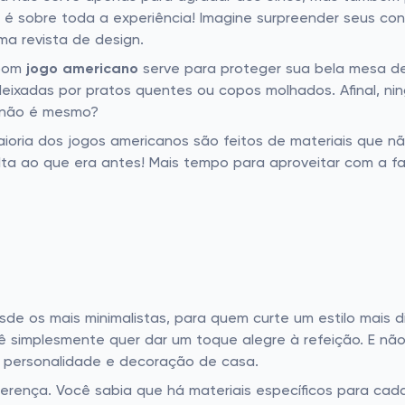
r, é sobre toda a experiência! Imagine surpreender seus 
a revista de design.
 bom
jogo americano
serve para proteger sua bela mesa de
deixadas por pratos quentes ou copos molhados. Afinal, n
 não é mesmo?
maioria dos jogos americanos são feitos de materiais que 
volta ao que era antes! Mais tempo para aproveitar com a
e os mais minimalistas, para quem curte um estilo mais d
ê simplesmente quer dar um toque alegre à refeição. E nã
 personalidade e decoração de casa.
ferença. Você sabia que há materiais específicos para cad