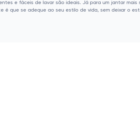
entes e fáceis de lavar são ideais. Já para um jantar mais
te é que se adeque ao seu estilo de vida, sem deixar o e
tar uma fortuna. Na verdade, investir em peças duráveis 
a resistência deles antes da compra. Não se deixe enganar
 E quando falamos em promoções... quem não adora um d
r sua coleção de jogos americanos. Aquele item que você 
a tudo que você aprendeu aqui. Transforme suas refeições
ncontra descontos incríveis para dar aquele charme na su
no favorito hoje mesmo!