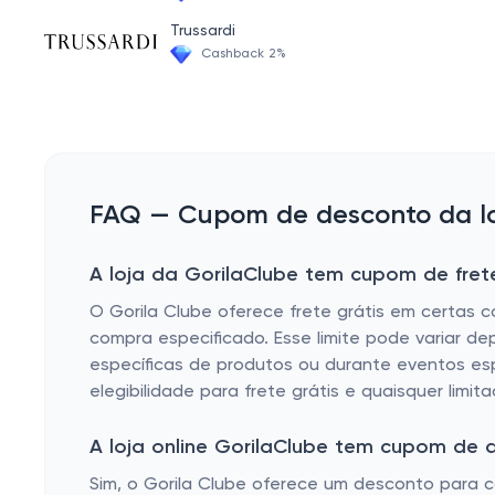
Tábua de Pão
Trussardi
Cooler
Cashback 2%
Guardanapo
Suqueira de Vidro
Potes Decorativos
Forma de Gelo
FAQ — Cupom de desconto da loj
Puxa Saco
A loja da GorilaClube tem cupom de frete
Prato Giratório
O Gorila Clube oferece frete grátis em certas 
Avental de Cozinha Infantil
compra especificado. Esse limite pode variar d
Avental de Cozinha
específicas de produtos ou durante eventos espe
elegibilidade para frete grátis e quaisquer lim
Kit Vinho
Tábua para Churrasco
A loja online GorilaClube tem cupom de
Luva de Cozinha
Sim, o Gorila Clube oferece um desconto para 