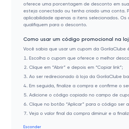
oferece uma porcentagem de desconto em sua co
Tampa de Garrafas
esteja conectado ou tenha criado uma conta. P
Copos
aplicabilidade apenas a itens selecionados. Os
qualifiquem para o desconto.
Pano de Prato
Bowl Criativo
Como usar um código promocional na loja
Canecas
Você sabia que usar um cupom da GorilaClube é 
Escolha o cupom que oferece o melhor desc
Moringa
Clique em “Abrir” e depois em “Copiar link”;
Timer de Cozinha
Ao ser redirecionado à loja da GorilaClube ba
Copos de Caipirinha
Em seguida, finalize a compra e confirme o se
Pega Petisco
Adicione o código copiado no campo de cupo
Decoração para Casa - Bar e Cozinha - Nova Categoria – Gorila Clube
Clique no botão “Aplicar” para o código ser 
Ímã de Geladeira
Veja o valor final da compra diminuir e a finaliz
Saleiro e Pimenteiro
Esconder