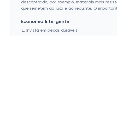
descontraído, por exemplo, materiais mais resist
que remetem ao luxo e ao requinte. O importan
Economia Inteligente
Invista em peças duráveis
Aproveite promoções e descontos
Um jogo americano de qualidade não precisa cus
a longo prazo. Preste atenção nos materiais e n
comprometida!
Lembre-se, sempre há promoções acontecendo.
ofertas incríveis para aumentar ou diversifica
do que você imagina nesse exato momento!
Então, não espere mais para colocar em prátic
americano estiloso. E o melhor de tudo: você e
tempo, visite o site e escolha seu jogo america
Esconder