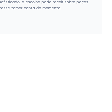
 sofisticado, a escolha pode recair sobre peças
stresse tomar conta do momento.
pode ser uma maneira inteligente de economizar
 por preços baixos se a durabilidade for
escontinho, né? Bobagem é não aproveitar
estava paquerando pode sair bem mais em conta
 em experiências inesquecíveis com um jogo
a mesa sem gastar uma fortuna. Não perca