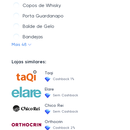
Copos de Whisky
Porta Guardanapo
Balde de Gelo
Bandejas
Mais 48
Mini Cafeteira
Xícaras
Lojas similares:
Descanso de Panelas
Taqi
Porta Talher e Escorredor
Cashback 1%
Porta Canudo
Elare
Sem Cashback
Copos de Shot para Tequila
Chico Rei
Porta Copos
Sem Cashback
Balde de Pipoca
Orthocrin
Cashback 2%