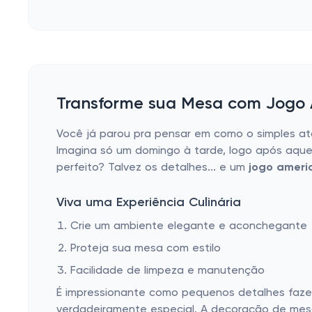
Prato para Doces
Cortador de Pizza
Porta Tempero
Prato para Bolo
Transforme sua Mesa com Jogo 
Copos de Cerveja
Porta Alimentos
Você já parou pra pensar em como o simples a
Imagina só um domingo à tarde, logo após aque
Petisqueira
perfeito? Talvez os detalhes... e um
jogo ameri
Abridor de Garrafa
Viva uma Experiência Culinária
Kit Churrasco
Crie um ambiente elegante e aconchegante
Taças para Comemorar
Proteja sua mesa com estilo
Facilidade de limpeza e manutenção
É impressionante como pequenos detalhes faze
verdadeiramente especial. A decoração de mes